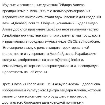
Мудрые и решительные действия Гейдара Алиева,
предпринятые в 1994-1996 гг. с целью урегулирования
Карабахского конфликта, стали вдохновением для создания
вазы «Qarabağ İnciləri». Общенациональный Лидер Гейдар
Алиев добился признания Карабаха неотъемлемой частью
Азербайджана участниками пятого саммита глав государств
и правительств государств–участников ОБСЕ в Лиссабоне.
Это сыграло важную роль в защите территориальной
целостности и суверенитета Азербайджана. Карабахские
скакуны, изображенные на вазе «Qarabağ İnciləri»,
символизируют торжество справедливости и неоспоримую
целостность нашей страны.
Третья ваза из коллекции – «Gələcəyin Sədası» – дополнена
изображением культурного Центра Гейдара Алиева, который
является символом светлого будущего и прогресса,
достигнутого благодаря дальновидной политике и