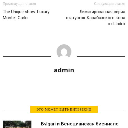
Предыдущая статья
Следующая статья
The Unique show: Luxury
Лимитированная серия
Monte- Carlo
статуэток Карабахского коня
от Lladró
admin
ЭТО МОЖЕТ БЫТЬ ИНТЕРЕСНО
Bvlgari и Венецианская биеннале