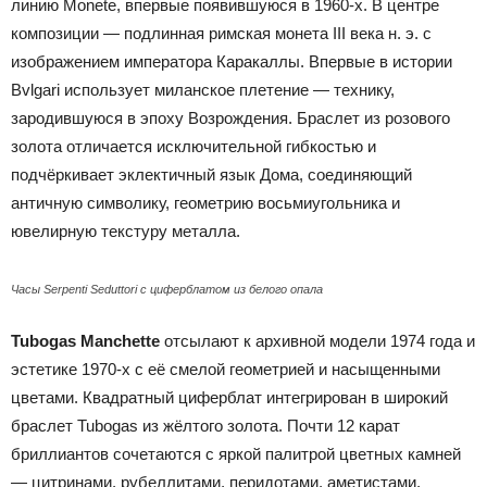
линию Monete, впервые появившуюся в 1960-х. В центре
композиции — подлинная римская монета III века н. э. с
изображением императора Каракаллы. Впервые в истории
Bvlgari использует миланское плетение — технику,
зародившуюся в эпоху Возрождения. Браслет из розового
золота отличается исключительной гибкостью и
подчёркивает эклектичный язык Дома, соединяющий
античную символику, геометрию восьмиугольника и
ювелирную текстуру металла.
Часы Serpenti Seduttori с циферблатом из белого опала
Tubogas Manchette
отсылают к архивной модели 1974 года и
эстетике 1970-х с её смелой геометрией и насыщенными
цветами. Квадратный циферблат интегрирован в широкий
браслет Tubogas из жёлтого золота. Почти 12 карат
бриллиантов сочетаются с яркой палитрой цветных камней
— цитринами, рубеллитами, перидотами, аметистами,