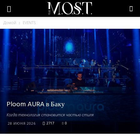
Домой
EVENTS
Ploom AURA в Баку
Когда технология становится частью стиля
2717
0
28 ИЮНЯ 2026