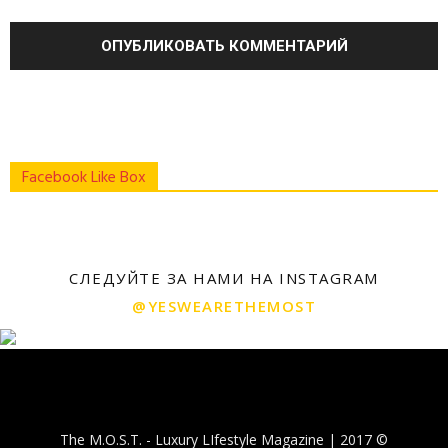
Facebook Like Box
СЛЕДУЙТЕ ЗА НАМИ НА INSTAGRAM
@YESWEARETHEMOST
The M.O.S.T. - Luxury LIfestyle Magazine | 2017 ©