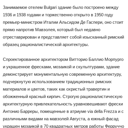
Занимаемое отелем Bulgari здание было построено между
1936 и 1938 годами и торжественно открыто в 1950 году
премьер-министром Италии Альсидом Де Гаспери, оно стоит
прямо напротив Мавзолея, который был недавно
отреставрирован и представляет собой изысканный римский
образец рационалистической архитектуры.
Спроектированное архитектором Витторио Баллио Морпурго
и украшенное фресками, мозаикой и скульптурами, здание
демонстрирует монументальную современную архитектуру,
подчеркнутую использованием традиционных римских
материалов и цветов, таких как охристый травертин и
обожженный красный кирпич. Строгую рационалистическую
архитектурную привлекательность уравновешивают фрески
Антонио Барреры, помещенные в атриуме via della Frezza и с
различными видами на мавзолей Августа, а южный фасад
украшен мозаикой в 70 квадратных метров работы Ферруччо