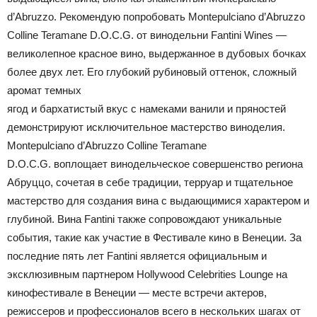
d’Abruzzo. Рекомендую попробовать Montepulciano d’Abruzzo
Colline Teramane D.O.C.G. от винодельни Fantini Wines —
великолепное красное вино, выдержанное в дубовых бочках
более двух лет. Его глубокий рубиновый оттенок, сложный
аромат темных
ягод и бархатистый вкус с намеками ванили и пряностей
демонстрируют исключительное мастерство виноделия.
Montepulciano d’Abruzzo Colline Teramane
D.O.C.G. воплощает винодельческое совершенство региона
Абруццо, сочетая в себе традиции, терруар и тщательное
мастерство для создания вина с выдающимися характером и
глубиной. Вина Fantini также сопровождают уникальные
события, такие как участие в Фестивале кино в Венеции. За
последние пять лет Fantini является официальным и
эксклюзивным партнером Hollywood Celebrities Lounge на
кинофестивале в Венеции — месте встречи актеров,
режиссеров и профессионалов всего в нескольких шагах от