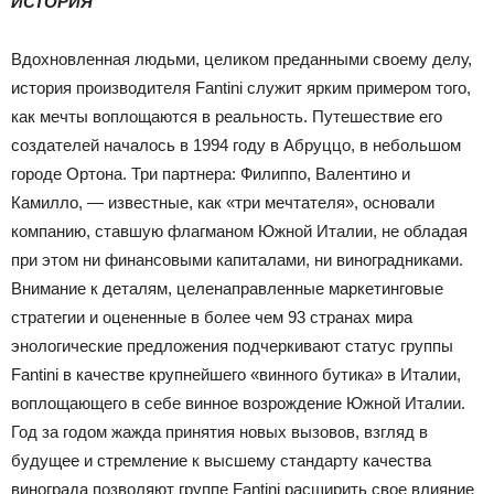
ИСТОРИЯ
Вдохновленная людьми, целиком преданными своему делу,
история производителя Fantini служит ярким примером того,
как мечты воплощаются в реальность. Путешествие его
создателей началось в 1994 году в Абруццо, в небольшом
городе Ортона. Три партнера: Филиппо, Валентино и
Камилло, — известные, как «три мечтателя», основали
компанию, ставшую флагманом Южной Италии, не обладая
при этом ни финансовыми капиталами, ни виноградниками.
Внимание к деталям, целенаправленные маркетинговые
стратегии и оцененные в более чем 93 странах мира
энологические предложения подчеркивают статус группы
Fantini в качестве крупнейшего «винного бутика» в Италии,
воплощающего в себе винное возрождение Южной Италии.
Год за годом жажда принятия новых вызовов, взгляд в
будущее и стремление к высшему стандарту качества
винограда позволяют группе Fantini расширить свое влияние