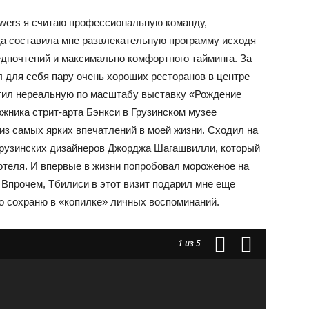
Towers я считаю профессиональную команду,
а составила мне развлекательную программу исходя
едпочтений и максимально комфортного тайминга. За
 для себя пару очень хороших ресторанов в центре
сетил нереальную по масштабу выставку «Рождение
жника стрит-арта Бэнкси в Грузинском музее
из самых ярких впечатлений в моей жизни. Сходил на
грузинских дизайнеров Джорджа Шагашвилли, который
отеля. И впервые в жизни попробовал мороженое на
. Впрочем, Тбилиси в этот визит подарил мне еще
о сохраню в «копилке» личных воспоминаний.
1
из 5