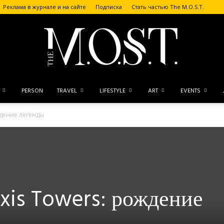
Реклама в журнале и на сайте
Подписка
Стать частью The M.O.S.T.
PERSON
TRAVEL
LIFESTYLE
ART
EVENTS
The
ождение легенды
M.O.S.T.
Axis Towers: рождение