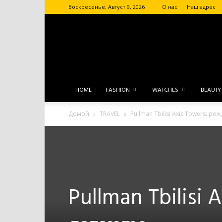
Воскресенье, Август 9, 2026
О нас
Наш адрес
HOME
FASHION
WATCHES
BEAUTY
Домой
TRAVEL
Pullman Tbilisi Axis Towers: р
Pullman Tbilisi 