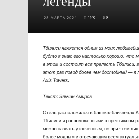
легенды
1140
0
28 МАРТА 2024
Тбилиси является одним из моих любимейши
будто я знаю его настолько хорошо, что 
в этом и состоит вся прелесть Тбилиси: 
этот раз повод более чем достойный — я п
Axis Towers.
Текст: Эльчин Амиров
Отель расположился в башнях-близнецах A
Тбилиси и расположенными в престижном ра
можно назвать утонченным, но при этом ли
более модным и отвечающим всем актуаль