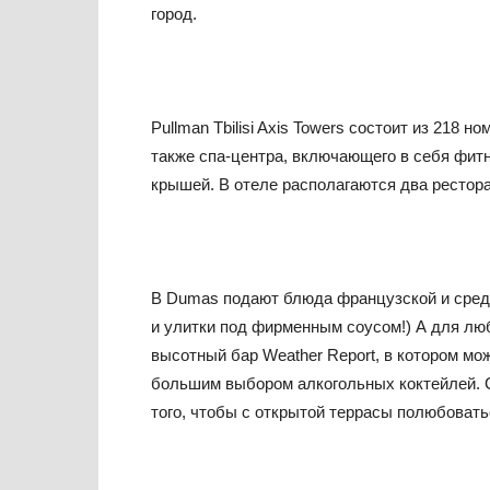
город.
Pullman Tbilisi Axis Towers состоит из 218 н
также спа-центра, включающего в себя фит
крышей. В отеле располагаются два рестора
В Dumas подают блюда французской и среди
и улитки под фирменным соусом!) А для лю
высотный бар Weather Report, в котором мож
большим выбором алкогольных коктейлей. 
того, чтобы с открытой террасы полюбоватьс