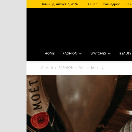
Пятница, Август 7, 2026
О нас
Наш адрес
Рек
HOME
FASHION
WATCHES
BEAUTY
Домой
FASHION
Winter holidays