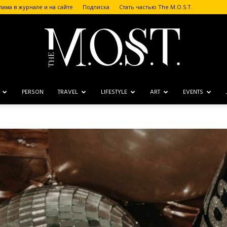
лама в журнале и на сайте
Подписка
Стать частью The M.O.S.T.
PERSON
TRAVEL
LIFESTYLE
ART
EVENTS
The
M.O.S.T.