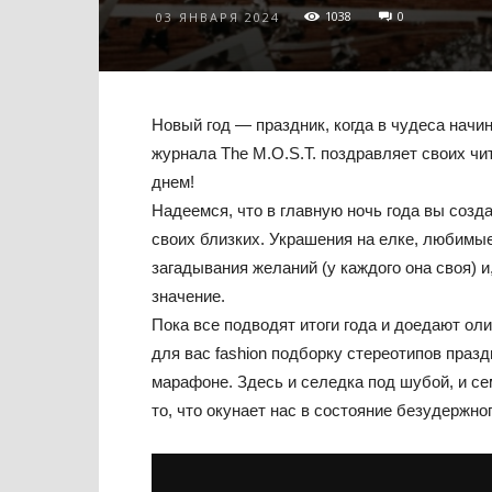
1038
0
03 ЯНВАРЯ 2024
Новый год — праздник, когда в чудеса нач
журнала The M.O.S.T. поздравляет своих чи
днем!
Надеемся, что в главную ночь года вы соз
своих близких. Украшения на елке, любимые
загадывания желаний (у каждого она своя) 
значение.
Пока все подводят итоги года и доедают о
для вас fashion подборку стереотипов праз
марафоне. Здесь и селедка под шубой, и се
то, что окунает нас в состояние безудержног