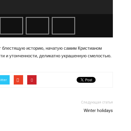
т блестящую историю, начатую самим Кристианом
сти и утонченности, деликатно украшенную смелостью.
itter
Следующая статья
Winter holidays