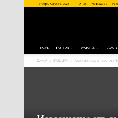
Четверг, Август 6, 2026
О нас
Наш адрес
Рек
HOME
FASHION
WATCHES
BEAUTY
Домой
JEWELLERY
Изысканность и простота G