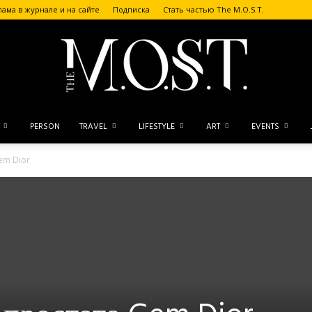
лама в журнале и на сайте
Подписка
Стать частью The M.O.S.T.
PERSON
TRAVEL
LIFESTYLE
ART
EVENTS
The
em Dior
M.O.S.T.