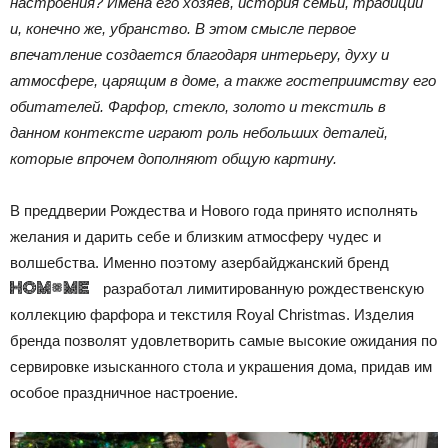
настроения? Имена
его
хозяев, история семьи, традиции
и, конечно же, убранство. В этом смысле первое
впечатление создает
ся благодаря
интерьер
у
, дух
у и
атмосфере
, царящи
м в
дом
е
, а также гостеприимств
у
его
обитателей
. Фарфор, стекло, золото
и
текстиль
в
данном контексте играют роль
небольших
детал
ей
,
которые
впрочем
дополняют общую
картину.
В преддверии Рождества и Нового года принято исполнять
желания и дарить себе и близким атмосферу чудес и
волшебства. Именно поэтому азербайджанский бренд
разработал лимитированную рождественскую
коллекцию фарфора и текстиля Royal Christmas. Изделия
бренда позволят удовлетворить самые высокие ожидания по
сервировке изысканного стола и украшения дома, придав им
особое праздничное настроение.