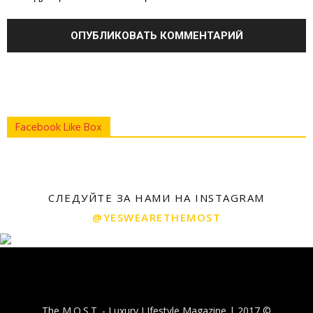
Facebook Like Box
СЛЕДУЙТЕ ЗА НАМИ НА INSTAGRAM
@YESWEARETHEMOST
The M.O.S.T. - Luxury LIfestyle Magazine | 2017 ©