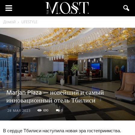
Домой
LIFESTYLE
Marjan Plaza — новейший и самый
инновационный отель Тбилиси
690
0
28 МАЯ 2023
В сердце Тбилиси наступила новая эра гостеприимства.