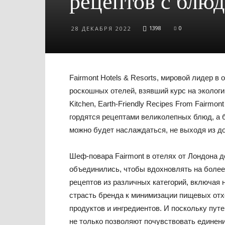
рецептов с блюд
1398
0
28 ДЕКАБРЯ 2022
Fairmont Hotels & Resorts, мировой лидер в 
роскошных отелей, взявший курс на эколог
Kitchen, Earth-Friendly Recipes From Fairmon
гордятся рецептами великолепных блюд, а бл
можно будет наслаждаться, не выходя из д
Шеф-повара Fairmont в отелях от Лондона д
объединились, чтобы вдохновлять на более
рецептов из различных категорий, включая
страсть бренда к минимизации пищевых от
продуктов и ингредиентов. И поскольку пут
не только позволяют почувствовать единени