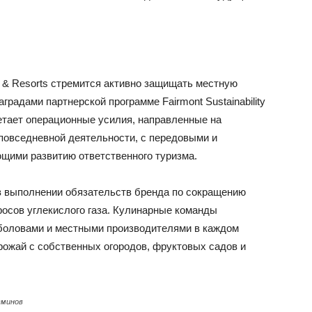
ls & Resorts стремится активно защищать местную
радами партнерской программе Fairmont Sustainability
четает операционные усилия, направленные на
 повседневной деятельности, с передовыми и
щими развитию ответственного туризма.
 в выполнении обязательств бренда по сокращению
росов углекислого газа. Кулинарные команды
боловами и местными производителями в каждом
ожай с собственных огородов, фруктовых садов и
Эминов