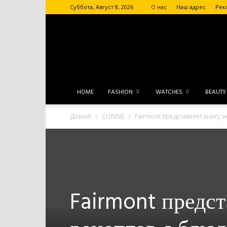
Суббота, Август 8, 2026
О нас
Наш адрес
Рек
HOME
FASHION
WATCHES
BEAUTY
Домой
CUISINE
Fairmont представляет книгу 
Fairmont предст