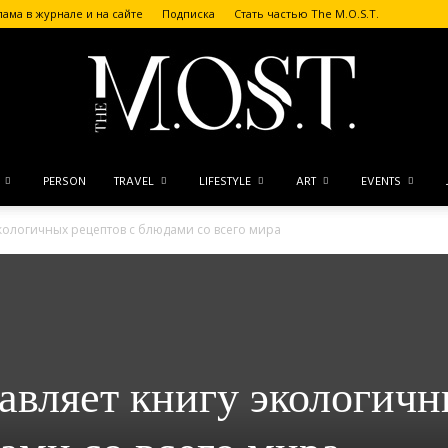
лама в журнале и на сайте
Подписка
Стать частью The M.O.S.T.
PERSON
TRAVEL
LIFESTYLE
ART
EVENTS
The
экологичных рецептов с блюдами со всего мира
M.O.S.T.
авляет книгу экологич