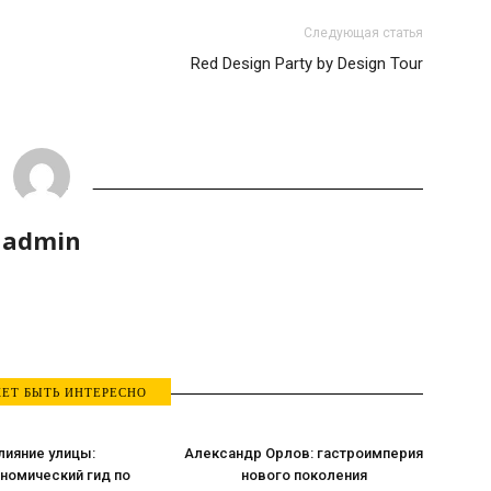
Следующая статья
Red Design Party by Design Tour
admin
ЕТ БЫТЬ ИНТЕРЕСНО
лияние улицы:
Александр Орлов: гастроимперия
номический гид по
нового поколения