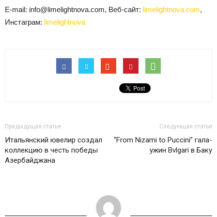
E-mail: info@limelightnova.com, Веб-сайт:
limelightnova.com
,
Инстаграм:
limelightnova
Предыдущая статья
Следующая статья
Итальянский ювелир создал
“From Nizami to Puccini” гала-
коллекцию в честь победы
ужин Bvlgari в Баку
Азербайджана