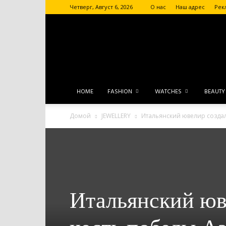
Четверг, Август 6, 2026
О нас
Наш адрес
Рек
HOME
FASHION
WATCHES
BEAUTY
Домой
JEWELLERY
Итальянский ювелир созда
Итальянский юв