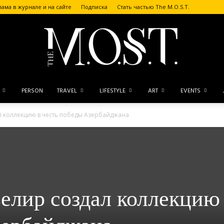
лама в журнале и на сайте
Подписка
Стать частью The M.O.S.T.
PERSON
TRAVEL
LIFESTYLE
ART
EVENTS
The
л коллекцию в честь победы Азербайджана
M.O.S.T.
елир создал коллекцию