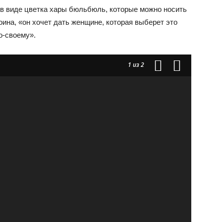
в виде цветка хары бюльбюль, которые можно носить
оина, «он хочет дать женщине, которая выберет это
о-своему».
1
из 2