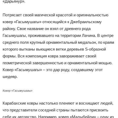
«Дарьянур».
Потрясает своей магической красотой и оригинальностью
ковер «Гасымушагы» относящийся к Джебраильскому
району. Свое название он взял от древнего рода
Гасымушагы, проживавшего на территории Лачина. В центре
среднего поля крупный орнаментальный медальон, по краям
которого вытканы вьющиеся ветки деревьев S-образной
формы. Вся композиция ковра завораживает своей
геометрической завершенностью и орнаментальной мощью.
Ковер «Гасымушагы» – это дар роду, создавшему этот
шедевр.
Ковер «Гасымушагы»
Карабахские ковры настолько пленяют и восхищают людей,
что представители соседней страны пытаются присвоить
себе их авторство. Например, ковер «Малыбейли» – одну из