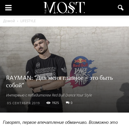
Домой
LIFESTYLE
RAYMAN: “Для меня главное – это быть
собой”
Интервью с победителем Red Bull Dance Your Style
1925
0
05 СЕНТЯБРЯ 2019
Говорят, первое впечатление обманчиво. Возможно это