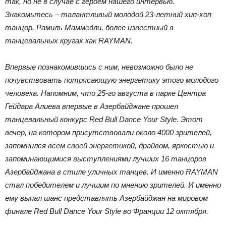
так, но не в случае с героем нашего интервью.
Знакомьтесь – талантливый молодой 23-летний хип-хоп
танцор, Рамиль Маммедли, более известный в
танцевальных кругах как RAYMAN
.
Впервые познакомившись с ним, невозможно было не
почувствовать потрясающую энергетику этого молодого
человека. Напомним, что 25-го августа в парке Центра
Гейдара Алиева впервые в Азербайджане прошел
танцевальный конкурс Red
Bull
Dance
Your
Style
. Этот
вечер, на котором присутствовали около 4000 зрителей,
запомнился всем своей энергетикой, драйвом, яркостью и
запоминающимися выступлениями лучших 16 танцоров
Азербайджана в стиле уличных танцев. И именно RAYMAN
стал победителем и лучшим по мнению зрителей. И именно
ему выпал шанс представлять Азербайджан на мировом
финале Red
Bull
Dance
Your
Style
во Франции 12 октября.