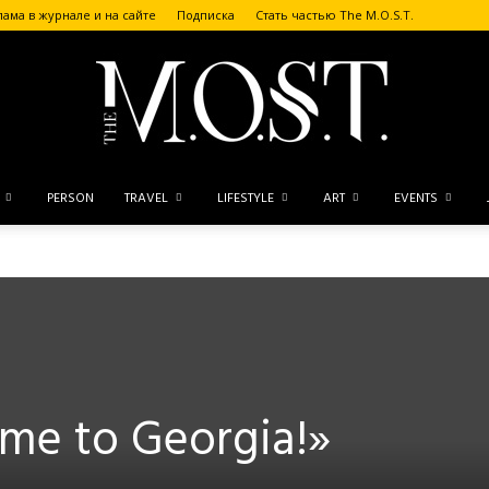
лама в журнале и на сайте
Подписка
Стать частью The M.O.S.T.
PERSON
TRAVEL
LIFESTYLE
ART
EVENTS
The
M.O.S.T.
e to Georgia!»