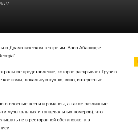
зии
льно-Драматическом театре им. Васо Абашидзе
eorgia”.
атральное представление, которое раскрывает Грузию
е костюмы, локальную кухню, вино, интересные
огоголосные песни и романсы, а также различные
яти музыкальных и танцевальных номеров), что
лышать не в ресторанной обстановке, а в
лиси.