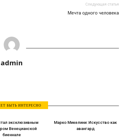
Следующая статья
Мечта одного человека
admin
ЕТ БЫТЬ ИНТЕРЕСНО
 стал эксклюзивным
Марко Микелини: Искусство как
ером Венецианской
авангард
биеннале