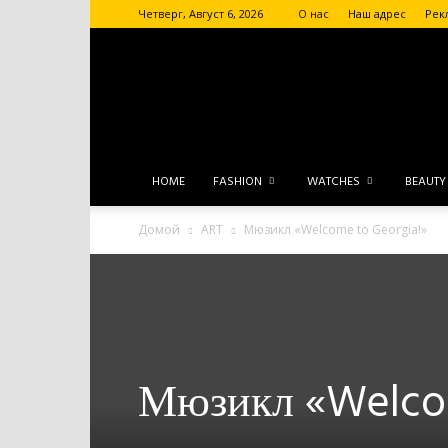
Четверг, Август 6, 2026
О нас
Наш адрес
Рек
HOME
FASHION
WATCHES
BEAUTY
Домой
ART
Мюзикл «Welcome to Georgia!»
Мюзикл «Welcom