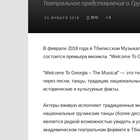
Театральное представление о Гру
3972
0
25 ЯНВАРЯ 2018
В феврале 2018 года в Тбилисском Музыка
состоится премьера мюзикла “Welcome To G
“Welcome To Georgia – The Musical”
— это те
через песни, танцы, традиции, национальны
исторические и культурные факты.
Актеры вживую исполняют традиционные мн
национальные грузинские танцы (более дес
является редкой возможностью увидеть и ус
академическом театральном формате в Тби