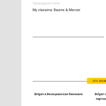
Предыдущая статья
My classima: Baume & Mercier
ЭТО МОЖ
Bvlgari и Венецианская биеннале
Bvlgari
партн