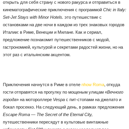
открыть для себя страну с нового ракурса и отправиться в
кинематографические приключения с программой
Chic in Italy:
Set-Jet Stays with Minor Hotels.
это путешествие с
остановками на две ночи в каждом из трех знаковых городов
Италии: в Риме, Венеции и Милане. Как и сериал,
предложение познакомит путешественников с модой,
гастрономией, культурой и секретами радостей жизни, но на
этот раз с итальянским акцентом.
Приключения начнутся в Риме в отеле
nhow Roma
, откуда
гости отправятся на прогулку по мощеным улицам «
Вечного
города
» на мотороллере
Vespa
с пит-стопами на джелато и
бокал просекко. На следующий день, в рамках предложения
Escape Roma — The Secret of the Eternal City,
путешественники пересядут в культовые винтажные