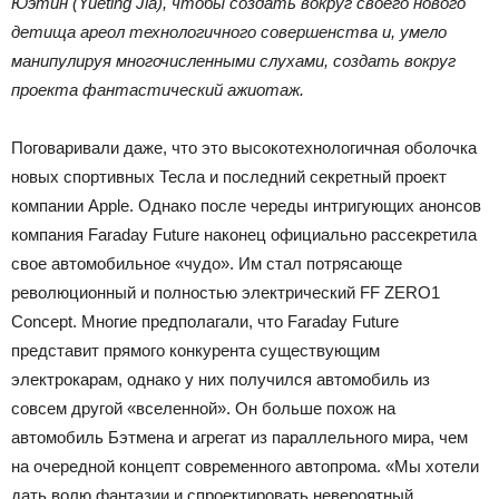
Юэтин (Yueting Jia), чтобы создать вокруг своего нового
детища ареол технологичного совершенства и, умело
манипулируя многочисленными слухами, создать вокруг
проекта фантастический ажиотаж.
Поговаривали даже, что это высокотехнологичная оболочка
новых спортивных Тесла и последний секретный проект
компании Apple. Однако после череды интригующих анонсов
компания Faraday Future наконец официально рассекретила
свое автомобильное «чудо». Им стал потрясающе
революционный и полностью электрический FF ZERO1
Concept. Многие предполагали, что Faraday Future
представит прямого конкурента существующим
электрокарам, однако у них получился автомобиль из
совсем другой «вселенной». Он больше похож на
автомобиль Бэтмена и агрегат из параллельного мира, чем
на очередной концепт современного автопрома. «Мы хотели
дать волю фантазии и спроектировать невероятный