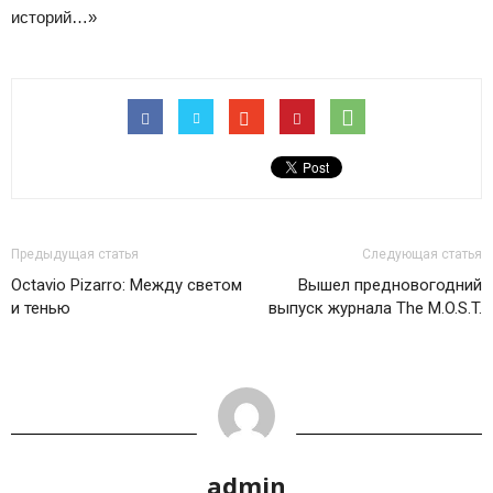
историй…»
Предыдущая статья
Следующая статья
Octavio Pizarro: Mежду светом
Вышел предновогодний
и тенью
выпуск журнала The M.O.S.T.
admin