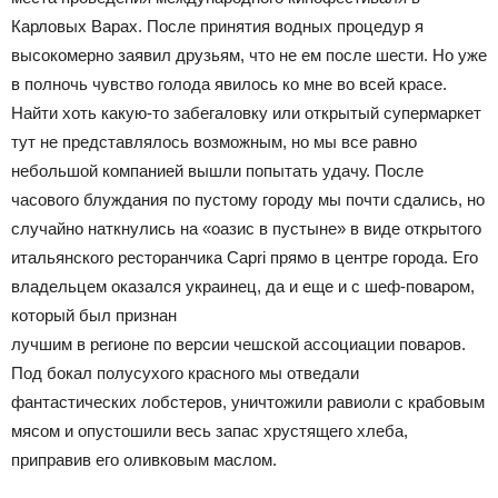
Карловых Варах. После принятия водных процедур я
высокомерно заявил друзьям, что не ем после шести. Но уже
в полночь чувство голода явилось ко мне во всей красе.
Найти хоть какую-то забегаловку или открытый супермаркет
тут не представлялось возможным, но мы все равно
небольшой компанией вышли попытать удачу. После
часового блуждания по пустому городу мы почти сдались, но
случайно наткнулись на «оазис в пустыне» в виде открытого
итальянского ресторанчика Capri прямо в центре города. Его
владельцем оказался украинец, да и еще и с шеф-поваром,
который был признан
лучшим в регионе по версии чешской ассоциации поваров.
Под бокал полусухого красного мы отведали
фантастических лобстеров, уничтожили равиоли с крабовым
мясом и опустошили весь запас хрустящего хлеба,
приправив его оливковым маслом.