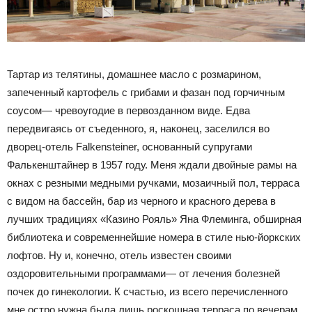
Тартар из телятины, домашнее масло с розмарином,
запеченный картофель с грибами и фазан под горчичным
соусом— чревоугодие в первозданном виде. Едва
передвигаясь от съеденного, я, наконец, заселился во
дворец-отель Falkensteiner, основанный супругами
Фалькенштайнер в 1957 году. Меня ждали двойные рамы на
окнах с резными медными ручками, мозаичный пол, терраса
с видом на бассейн, бар из черного и красного дерева в
лучших традициях «Казино Рояль» Яна Флеминга, обширная
библиотека и современнейшие номера в стиле нью-йоркских
лофтов. Ну и, конечно, отель известен своими
оздоровительными программами— от лечения болезней
почек до гинекологии. К счастью, из всего перечисленного
мне остро нужна была лишь роскошная терраса по вечерам