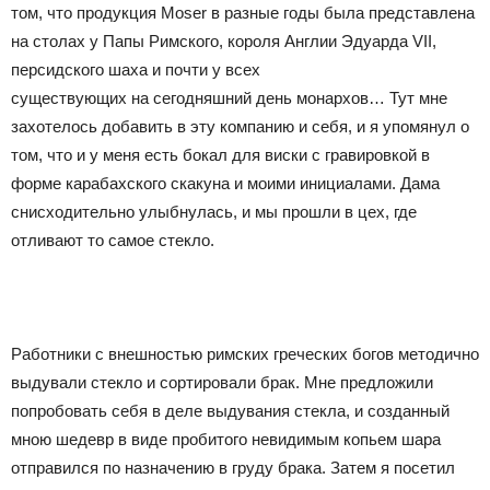
том, что продукция Moser в разные годы была представлена
на столах у Папы Римского, короля Англии Эдуарда VII,
персидского шаха и почти у всех
существующих на сегодняшний день монархов… Тут мне
захотелось добавить в эту компанию и себя, и я упомянул о
том, что и у меня есть бокал для виски с гравировкой в
форме карабахского скакуна и моими инициалами. Дама
снисходительно улыбнулась, и мы прошли в цех, где
отливают то самое стекло.
Работники с внешностью римских греческих богов методично
выдували стекло и сортировали брак. Мне предложили
попробовать себя в деле выдувания стекла, и созданный
мною шедевр в виде пробитого невидимым копьем шара
отправился по назначению в груду брака. Затем я посетил