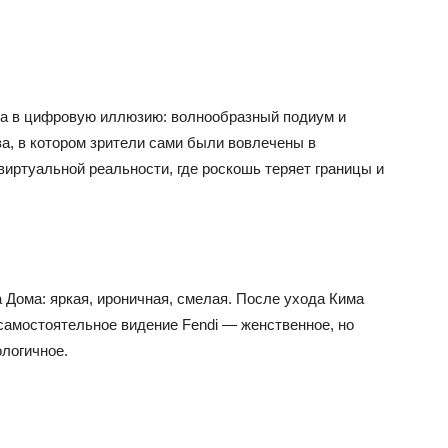
за в цифровую иллюзию: волнообразный подиум и
ва, в котором зрители сами были вовлечены в
иртуальной реальности, где роскошь теряет границы и
 Дома: яркая, ироничная, смелая. После ухода Кима
амостоятельное видение Fendi — женственное, но
логичное.