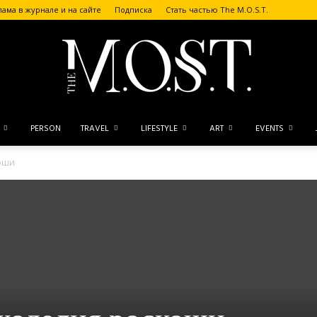
лама в журнале и на сайте
Подписка
Стать частью The M.O.S.T.
PERSON
TRAVEL
LIFESTYLE
ART
EVENTS
The
коши
M.O.S.T.