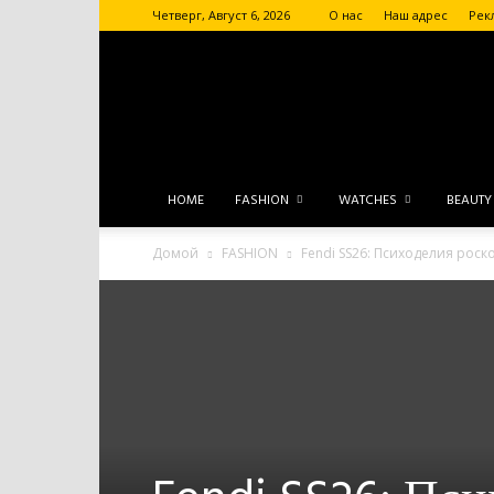
Четверг, Август 6, 2026
О нас
Наш адрес
Рек
HOME
FASHION
WATCHES
BEAUTY
Домой
FASHION
Fendi SS26: Психоделия рос