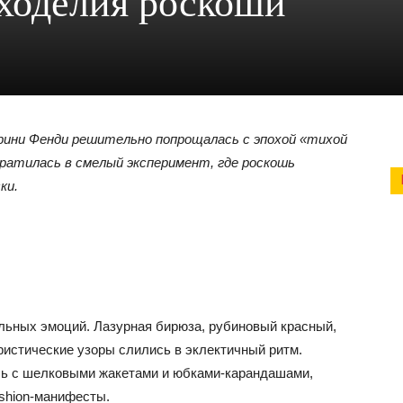
иходелия роскоши
рини Фенди решительно попрощалась с эпохой «тихой
вратилась в смелый эксперимент, где роскошь
ки.
льных эмоций. Лазурная бирюза, рубиновый красный,
истические узоры слились в эклектичный ритм.
сь с шелковыми жакетами и юбками-карандашами,
shion-манифесты.