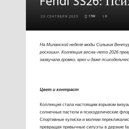
Fendi SS26: Пс
1798
0
25 СЕНТЯБРЯ 2025
На Миланской неделе моды Сильвия Венту
роскоши». Коллекция весна–лето 2026 пре
зазвучала громко, ярко и даже психоделичес
Цвет и контраст
Коллекция стала настоящим взрывом визуа
солнечные пастели и психоделические флор
Спортивные кулиски и молнии перекликали
превращая привычные силуэты в дерзкие fa