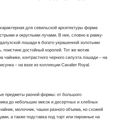
характерная для севильской архитектуры форма
трыми и округлыми лучами. В нее, словно в рамку-
ндалузской лошади в богато украшенной золотыми
ь, поистине достойный королей. Тот же мотив
а чайнике, контрастного черного силуэта лошади – на
сунка – на вазе из коллекции Cavalier Royal.
ые предметы разной формы: от большого
ника до небольших мисок и десертных и хлебных
айник, молочник, чашки разного объема, но схожей
ми, а также подставка под торт или пирожные на