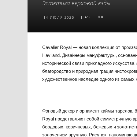
Эстетика верховой езды
618
0
14 ИЮЛЯ 2025
Cavalier Royal — новая коллекция от произ
Haviland. Дизайнеры мануфактуры, основанн
исторической связи прикладного искусства и
благородство и природная грация чистокро
художественное наследие одного из самых 
Фоновый декор и орнамент каймы тарелок, б
Royal представляют собой симметричную ар
бордовых, коричневых, бежевых и золотист
золочением вручную. Рисунок, напоминающи