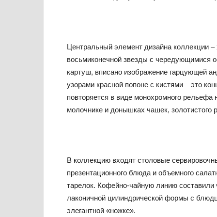
Центральный элемент дизайна коллекции – 
восьмиконечной звезды с чередующимися ос
картуш, вписано изображение гарцующей а
узорами красной попоне с кистями – это кон
повторяется в виде монохромного рельефа н
молочнике и донышках чашек, золотистого ри
В коллекцию входят столовые сервировочн
презентационного блюда и объемного салат
тарелок. Кофейно-чайную линию составили ч
лаконичной цилиндрической формы с блюдца
элегантной «ножке».