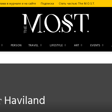
лама в журнале и на сайте
Подписка
Стать частью The M.O.S.T.
PERSON
TRAVEL
LIFESTYLE
ART
EVENTS
The
M.O.S.T.
т Haviland