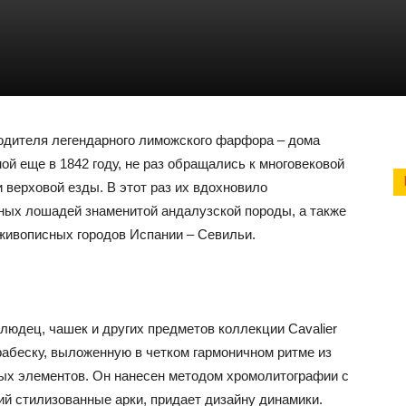
водителя легендарного лиможского фарфора – дома
ой еще в 1842 году, не раз обращались к многовековой
 верховой езды. В этот раз их вдохновило
вных лошадей знаменитой андалузской породы, а также
живописных городов Испании – Севильи.
людец, чашек и других предметов коллекции Cavalier
абеску, выложенную в четком гармоничном ритме из
ых элементов. Он нанесен методом хромолитографии с
й стилизованные арки, придает дизайну динамики.