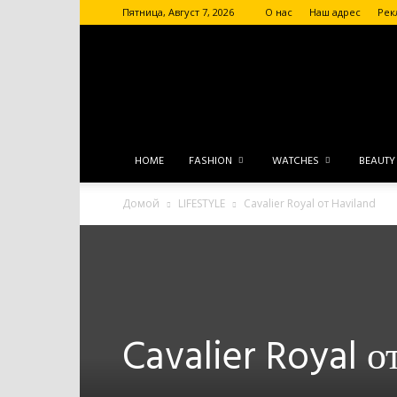
Пятница, Август 7, 2026
О нас
Наш адрес
Рек
HOME
FASHION
WATCHES
BEAUTY
Домой
LIFESTYLE
Cavalier Royal от Haviland
Cavalier Royal о