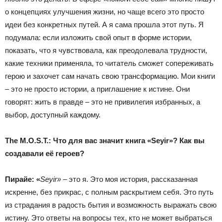
о концепциях улучшения жизни, но чаще всего это просто
идеи без конкретных путей. А я сама прошла этот путь. Я
подумала: если изложить свой опыт в форме истории,
показать, что я чувствовала, как преодолевала трудности,
какие техники применяла, то читатель сможет сопереживать
герою и захочет сам начать свою трансформацию. Мои книги
– это не просто истории, а приглашение к истине. Они
говорят: жить в правде – это не привилегия избранных, а
выбор, доступный каждому.
The
M
.
O
.
S
.
T
.:
Что для вас значит книга
«
Seyir
»
? Как вы
создавали её героев?
Пирайе
:
«
Seyir
»
– это я. Это моя история, рассказанная
искренне, без прикрас, с полным раскрытием себя. Это путь
из страдания в радость бытия и возможность выражать свою
истину. Это ответы на вопросы тех, кто не может выбраться