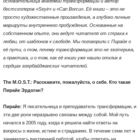
основательница академии трансформации и автор
бестселлеров
«
Seyir
»
и
«
Can Borcu
»
. Её книги – это не
просто художественные произведения, а глубоко личные
маршруты внутреннего пробуждения. Основанные на
собственном опыте, они ведут читателя от страха к
любви, от шаблонов к свободе. Мы поговорили с Пирайе о
её пути, о том, почему трансформация
это не эзотерика,
а практика, и о том, как её книги уже нашли отклик в
сердцах азербайджанских читателей.
The
M
.
O
.
S
.
T
.:
Расскажите, пожалуйста, о себе. Кто такая
Пирайе Эрдоган?
Пирайе
:
Я писательница и преподаватель трансформации, и
эти две роли неразрывно связаны между собой. Мой путь
начался в 2005 году, когда я решила найти ответы на
вопросы о жизни, истине и страданиях. В течение семи лет я
занималась внутренней работой, чтобы ответить на