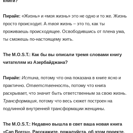
книги?
Пирайе
:
«Жизнь» и «моя жизнь» это не одно и то же. Жизнь
просто происходит. А
твоя
жизнь – это то, как ты
проживаешь происходящее. Освободившись от плена ума,
ты сможешь по-настоящему жить.
The
M
.
O
.
S
.
T
.:
К
ак бы вы описали
т
ремя словами книгу
читател
ям
из Азербайджана?
Пирайе
:
Истина
, потому что она показана в книге ясно и
практично.
Ответственность
, потому что книга
раскрывает, что значит быть ответственным за свою жизнь.
Трансформация
, потому что весь сюжет построен на
подлинной внутренней трансформации женщины.
The
M
.
O
.
S
.
T
.:
Недавно вышла
в свет
ваша новая книга
«Can Borcu». Расскажите, пожалуйста, об этом проекте.