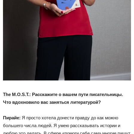
The
M
.
O
.
S
.
T
.:
Расскажите о вашем пути писател
ьницы
.
Что вдохновило вас заняться литературой?
Пирайе
:
Я просто хотела донести правду до как можно
большего числа людей. Я умею рассказывать истории и
люблю это делать. В сфере «помоги себе сам» многие пишут