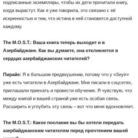
подписанные экземпляры, чтобы их дети прочитали книгу,
когда вырастут. Как я уже говорила, это связано с её
искренностью и тем, что истина в ней становится доступной
каждому.
The
M
.
O
.
S
.
T
.:
Ваша
книга теперь выходит и в
Азербайджане
.
Как вы думаете, она откликнется в
сердцах азербайджанских читателей?
Пирайе
:
Я в большом предвкушении, потому что у «
Seyir
»
уже есть читатели в Азербайджане. Мне писали в соцсетях,
приглашали приехать и провести обучение. Я чувствую, что
между книгой и вашей страной уже есть особая связь.
Расширить и углубить эту связь – вот что меня вдохновляет.
The
M
.
O
.
S
.
T
.:
Какое послание вы бы хотели передать
азербайджанским читателям перед прочтением вашей