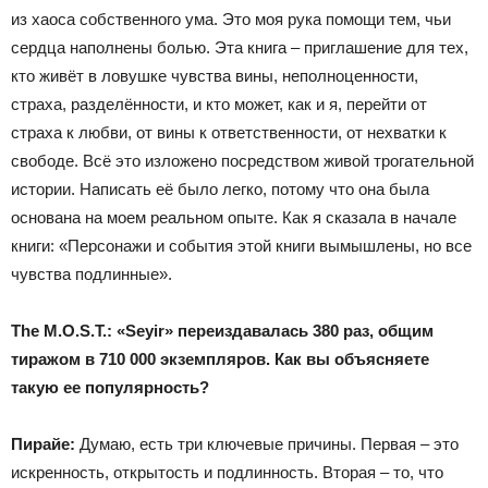
из хаоса собственного ума. Это моя рука помощи тем, чьи
сердца наполнены болью. Эта книга – приглашение для тех,
кто живёт в ловушке чувства вины, неполноценности,
страха, разделённости, и кто может, как и я, перейти от
страха к любви, от вины к ответственности, от нехватки к
свободе. Всё это изложено посредством живой трогательной
истории. Написать её было легко, потому что она была
основана на моем реальном опыте. Как я сказала в начале
книги: «Персонажи и события этой книги вымышлены, но все
чувства подлинные».
The
M
.
O
.
S
.
T
.:
«
S
eyir
» переиздавалась
380
раз, общим
тиражом
в
710 000 экземпляров. Как вы объясняете
такую
ее
популярность?
Пирайе
:
Думаю, есть три ключевые причины. Первая – это
искренность, открытость и подлинность. Вторая – то, что