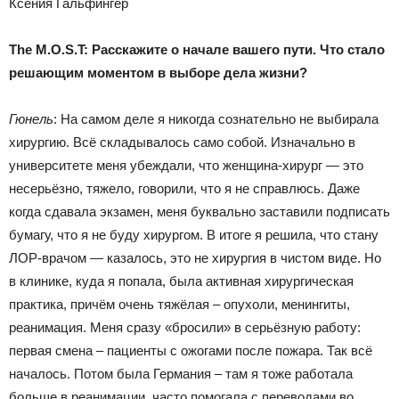
Ксения Гальфингер
The M.O.S.T: Расскажите о начале вашего пути. Что стало
решающим моментом в выборе дела жизни?
Гюнель
: На самом деле я никогда сознательно не выбирала
хирургию. Всё складывалось само собой. Изначально в
университете меня убеждали, что женщина-хирург — это
несерьёзно, тяжело, говорили, что я не справлюсь. Даже
когда сдавала экзамен, меня буквально заставили подписать
бумагу, что я не буду хирургом. В итоге я решила, что стану
ЛОР-врачом — казалось, это не хирургия в чистом виде. Но
в клинике, куда я попала, была активная хирургическая
практика, причём очень тяжёлая – опухоли, менингиты,
реанимация. Меня сразу «бросили» в серьёзную работу:
первая смена – пациенты с ожогами после пожара. Так всё
началось. Потом была Германия – там я тоже работала
больше в реанимации, часто помогала с переводами во