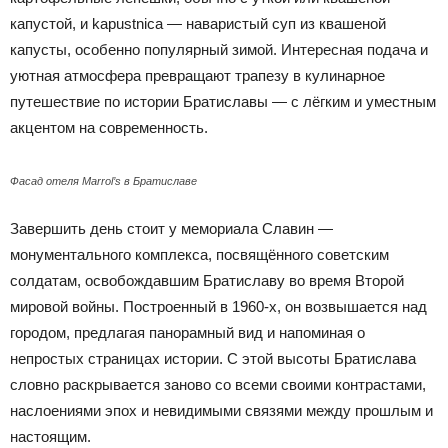
капустой, и kapustnica — наваристый суп из квашеной
капусты, особенно популярный зимой. Интересная подача и
уютная атмосфера превращают трапезу в кулинарное
путешествие по истории Братиславы — с лёгким и уместным
акцентом на современность.
Фасад отеля Marrol’s в Братиславе
Завершить день стоит у мемориала Славин —
монументального комплекса, посвящённого советским
солдатам, освобождавшим Братиславу во время Второй
мировой войны. Построенный в 1960-х, он возвышается над
городом, предлагая панорамный вид и напоминая о
непростых страницах истории. С этой высоты Братислава
словно раскрывается заново со всеми своими контрастами,
наслоениями эпох и невидимыми связями между прошлым и
настоящим.