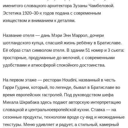
именитого словацкого архитектора Зузаны Чамбеловой.
Эстетика 1920–30-х годов подана с современным
изяществом и вниманием к деталям.
Название отеля — дань Мэри Энн Маррол, дочери
шотландского купца, спасшей жизнь ребёнку в Братиславе.
Её образ стал символом отеля. В здании 51 номер и 3 сьюта:
просторные, продуманные до мелочей, с современными
удобствами и атмосферой спокойного достоинства.
На первом этаже — ресторан Houdini, названный в честь
Гарри Гудини, который, по легенде, бывал в Братиславе во
время европейских гастролей. Под руководством шефа
Михала Шкрабака здесь подают авторскую интерпретацию
словацкой и центральноевропейской кухни. Ставка — на
сезонные продукты, технологии вроде су-вид и неожиданные
текстуры. Меню удивляет и радует, а стильный, камерный