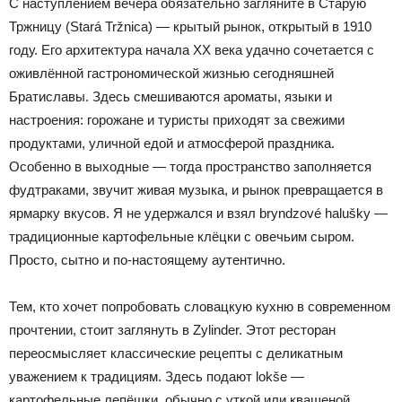
С наступлением вечера обязательно загляните в Старую
Тржницу (Stará Tržnica) — крытый рынок, открытый в 1910
году. Его архитектура начала XX века удачно сочетается с
оживлённой гастрономической жизнью сегодняшней
Братиславы. Здесь смешиваются ароматы, языки и
настроения: горожане и туристы приходят за свежими
продуктами, уличной едой и атмосферой праздника.
Особенно в выходные — тогда пространство заполняется
фудтраками, звучит живая музыка, и рынок превращается в
ярмарку вкусов. Я не удержался и взял bryndzové halušky —
традиционные картофельные клёцки с овечьим сыром.
Просто, сытно и по-настоящему аутентично.
Тем, кто хочет попробовать словацкую кухню в современном
прочтении, стоит заглянуть в Zylinder. Этот ресторан
переосмысляет классические рецепты с деликатным
уважением к традициям. Здесь подают lokše —
картофельные лепёшки, обычно с уткой или квашеной