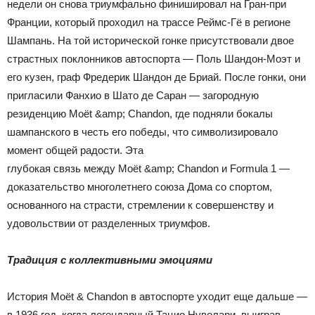
недели он снова триумфально финишировал на Гран-при
Франции, который проходил на трассе Реймс-Гё в регионе
Шампань. На той исторической гонке присутствовали двое
страстных поклонников автоспорта — Поль Шандон-Моэт и
его кузен, граф Фредерик Шандон де Бриай. После гонки, они
пригласили Фанхио в Шато де Саран — загородную
резиденцию Moët &amp; Chandon, где подняли бокалы
шампанского в честь его победы, что символизировало
момент общей радости. Эта
глубокая связь между Moët &amp; Chandon и Formula 1 —
доказательство многолетнего союза Дома со спортом,
основанного на страсти, стремлении к совершенству и
удовольствии от разделенных триумфов.
Традиция с коллективными эмоциями
История Moët & Chandon в автоспорте уходит еще дальше —
в 1936 год, когда легендарный Тацио Нуволари, выиграв