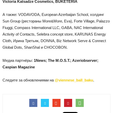
Victoria Katsadze Cosmetics,
BUKETERIA
А также:
VODAVODA, European Azerbaijan School, холдинг
Sun Group (рестораны More&More, Eva), Forte Village, Palazzo
Fiuggi, Compass International LLC, GABA, NAC International
Activity of Contacts, Selebra concept store, KARUNAS Energy
Cloth, Ирина Третьяк, DONNA, Biz Network Serve & Connect
Global Dots, ShanShal и CHOCOBON.
Медиа партнёры
:
1News;
The M.O.S.T.; Azeriobserver;
Caspian Magazine
Следите за обновлениями на
@viennese_ball_baku
.