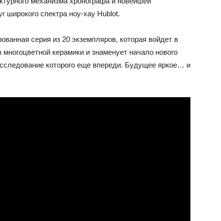
ктурного механизма хронографа и новейшей
г широкого спектра ноу-хау Hublot.
ованная серия из 20 экземпляров, которая войдет в
з многоцветной керамики и знаменует начало нового
 исследование которого еще впереди. Будущее яркое… и