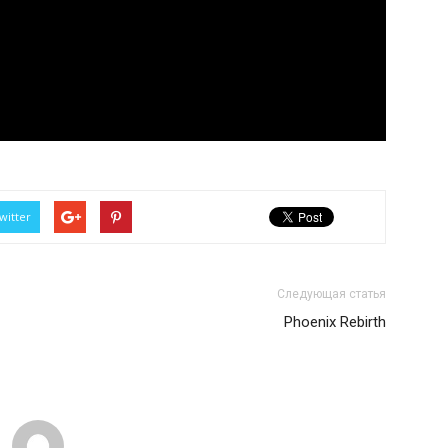
witter
Следующая статья
Phoenix Rebirth