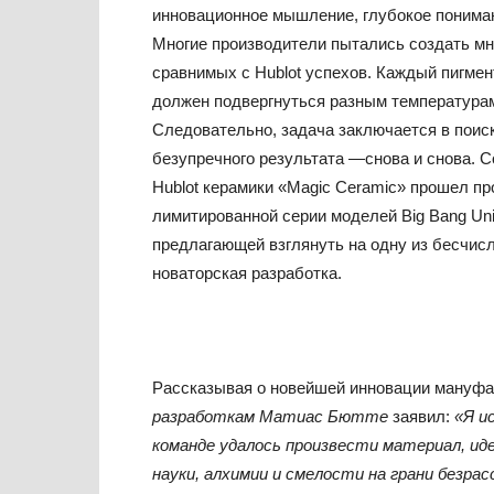
инновационное мышление, глубокое понимани
Многие производители пытались создать мн
сравнимых с Hublot успехов. Каждый пигмен
должен подвергнуться разным температурам
Следовательно, задача заключается в поис
безупречного результата —снова и снова. С
Hublot керамики «Magic Ceramic» прошел п
лимитированной серии моделей Big Bang Uni
предлагающей взглянуть на одну из бесчис
новаторская разработка.
Рассказывая о новейшей инновации мануфа
разработкам Матиас Бютте
заявил:
«Я и
команде удалось произвести материал, ид
науки, алхимии и смелости на грани безра