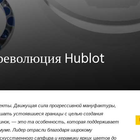
революция Hublot
пекты.
Движущая сила прогрессивной мануфактуры,
шать устоявшиеся границы с целью создания
инок, — это та особенность, которая поддерживает
имуме. Лидер отрасли благодаря широкому
скусственного сапфира и керамики ярких цветов до