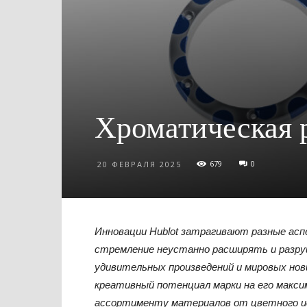
Хроматическая 
679
0
20 ФЕВРАЛЯ 2025
Инновации Hublot затрагивают разные ас
стремление неустанно расширять и
разру
удивительных произведений и
мировых нов
креативный потенциал
марки на его макс
ассортименту материалов
от цветного и