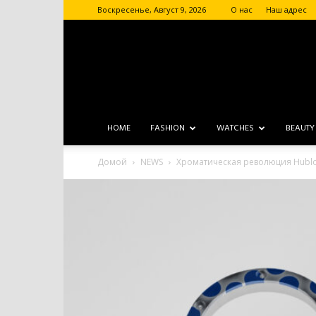
Воскресенье, Август 9, 2026
О нас
Наш адрес
HOME
FASHION
WATCHES
BEAUTY
Домой
NEWS
Хроматическая революция Hubl