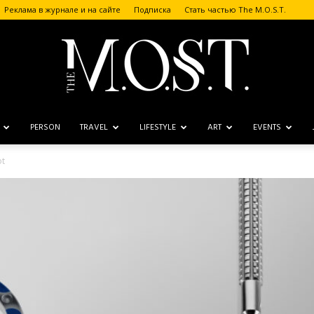
Реклама в журнале и на сайте
Подписка
Стать частью The M.O.S.T.
PERSON
TRAVEL
LIFESTYLE
ART
EVENTS
The
ot
M.O.S.T.