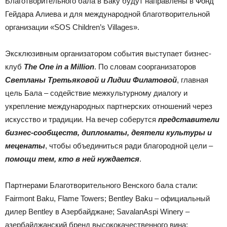
Благотворительного бала в Баку будут направлены в Фонд
Гейдара Алиева и для международной благотворительной
организации «SOS Children’s Villages».
Эксклюзивным организатором события выступает бизнес-
клуб
The One in a Million
. По словам соорганизаторов
Светланы Третьяковой и Лидии Филатовой
, главная
цель Бала – содействие межкультурному диалогу и
укрепление международных партнерских отношений через
искусство и традиции. На вечер соберутся
представители
бизнес-сообществ, дипломаты, деятели культуры и
меценаты
, чтобы объединиться ради благородной цели –
помощи тем, кто в ней нуждается
.
Партнерами Благотворительного Венского бала стали:
Fairmont Baku, Flame Towers; Bentley Baku – официальный
дилер Bentley в Азербайджане; SavalanAspi Winery –
азербайджанский бренд высококачественного вина;