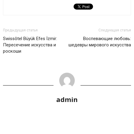
Предыдущая статья
Следующая статья
Swissôtel Büyük Efes İzmir:
Воспевающие любовь:
Пересечение искусства и
шедевры мирового искусства
роскоши
admin