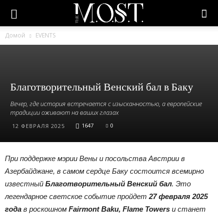
Домой
EVENTS
Благотворительный Венский бал в Баку
Вечер, где история встречается с изысканностью, а европейские
традиции оживают на ваших глазах
1647
0
12 ФЕВРАЛЯ 2025
При поддержке мэрии Вены и посольства Австрии в
Азербайджане, в самом сердце Баку состоится всемирно
известный
Благотворительный Венский бал
. Это
легендарное светское событие пройдет
27 февраля 2025
года
в роскошном
Fairmont Baku, Flame Towers
и станет