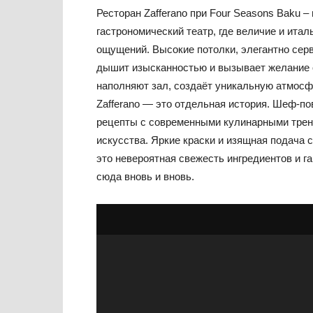
Ресторан Zafferano при Four Seasons Baku –
гастрономический театр, где величие и итал
ощущений. Высокие потолки, элегантно сер
дышит изысканностью и вызывает желание о
наполняют зал, создаёт уникальную атмосф
Zafferano — это отдельная история. Шеф-п
рецепты с современными кулинарными трен
искусства. Яркие краски и изящная подача 
это невероятная свежесть ингредиентов и г
сюда вновь и вновь.