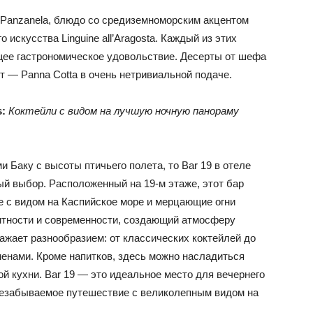
Panzanela, блюдо со средиземноморским акцентом
го искусства Linguine all’Aragosta. Каждый из этих
щее гастрономическое удовольствие. Десерты от шефа
ит — Panna Cotta в очень нетривиальной подаче.
s:
Коктейли с видом на лучшую ночную панораму
 Баку с высоты птичьего полета, то Bar 19 в отеле
ый выбор. Расположенный на 19-м этаже, этот бар
е с видом на Каспийское море и мерцающие огни
нтности и современности, создающий атмосферу
ажает разнообразием: от классических коктейлей до
енами. Кроме напитков, здесь можно насладиться
й кухни. Bar 19 — это идеальное место для вечернего
незабываемое путешествие с великолепным видом на