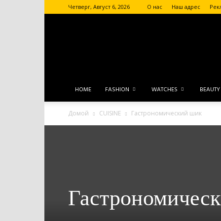
Четверг, Август 6, 2026
О нас
Наш адрес
Рек
HOME
FASHION
WATCHES
BEAUTY
Домой
CUISINE
Гастрономический шик
Гастрономичес