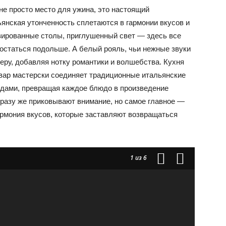
 не просто место для ужина, это настоящий
ьянская утонченность сплетаются в гармонии вкусов и
вированные столы, приглушенный свет — здесь все
статься подольше. А белый рояль, чьи нежные звуки
еру, добавляя нотку романтики и волшебства. Кухня
овар мастерски соединяет традиционные итальянские
дами, превращая каждое блюдо в произведение
сразу же приковывают внимание, но самое главное —
армония вкусов, которые заставляют возвращаться
1
из 6