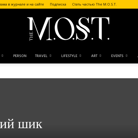
лама в журнале и на сайте
Подписка
Стать частью The M.O.S.T.
PERSON
TRAVEL
LIFESTYLE
ART
EVENTS
The
M.O.S.T.
кий шик