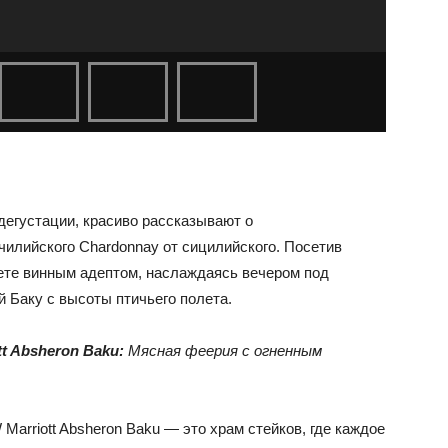
дегустации, красиво рассказывают о
 чилийского Chardonnay от сицилийского. Посетив
ете винным адептом, наслаждаясь вечером под
 Баку с высоты птичьего полета.
tt Absheron Baku:
Мясная феерия с огненным
 Marriott Absheron Baku — это храм стейков, где каждое