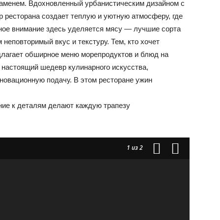
ламенем. Вдохновленный урбанистическим дизайном с
р ресторана создает теплую и уютную атмосферу, где
ное внимание здесь уделяется мясу — лучшие сорта
м неповторимый вкус и текстуру. Тем, кто хочет
едлагает обширное меню морепродуктов и блюд на
а настоящий шедевр кулинарного искусства,
овационную подачу. В этом ресторане ужин
ние к деталям делают каждую трапезу
1
из 2