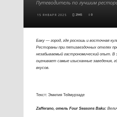
Путеводитель по лучшим рестора
2945
0
15 ЯНВАРЯ 2025
Баку — город, где роскошь и восточная ку
Рестораны при пятизвездочных отелях пре
незабываемый гастрономический опыт. В эт
оценивает самые изысканные заведения, 
вкусов.
Текст: Эмилия Теймурзаде
Zafferano, отель Four Seasons Baku:
Вели