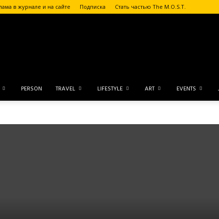
лама в журнале и на сайте
Подписка
Стать частью The M.O.S.T.
The
PERSON
TRAVEL
LIFESTYLE
ART
EVENTS
M.O.S.T.