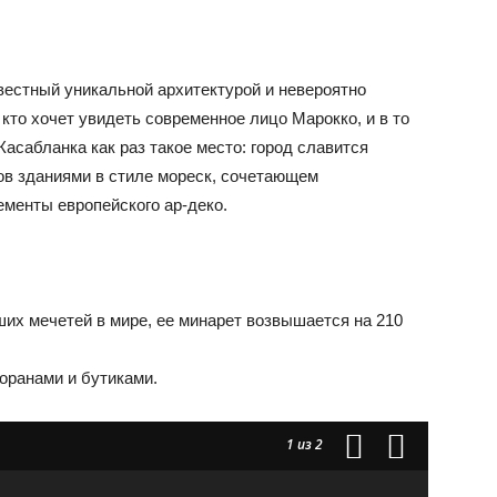
вестный уникальной архитектурой и невероятно
кто хочет увидеть современное лицо Марокко, и в то
асабланка как раз такое место: город славится
ов зданиями в стиле мореск, сочетающем
ементы европейского ар-деко.
их мечетей в мире, ее минарет возвышается на 210
оранами и бутиками.
1
из 2