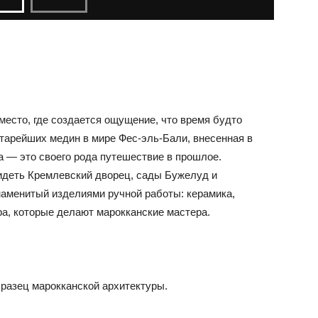
место, где создается ощущение, что время будто
старейших медин в мире Фес-эль-Бали, внесенная в
— это своего рода путешествие в прошлое.
идеть Кремлевский дворец, сады Бужелуд и
наменитый изделиями ручной работы: керамика,
ра, которые делают марокканские мастера.
азец марокканской архитектуры.
.