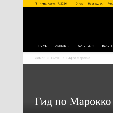
Пятница, Август 7, 2026
О нас
Наш адрес
Рек
HOME
FASHION
WATCHES
BEAUTY
Домой
TRAVEL
Гид по Марокко
Гид по Марокко