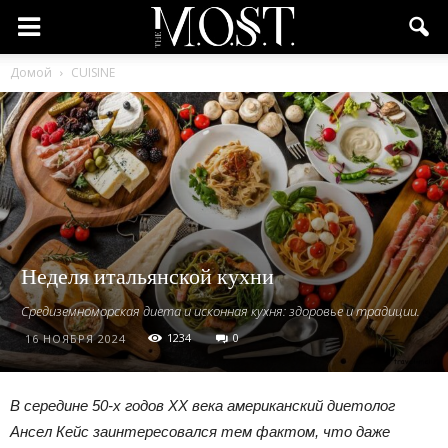
Домой
CUISINE
Неделя итальянской кухни
Средиземноморская диета и исконная кухня: здоровье и традиции.
1234
0
16 НОЯБРЯ 2024
В середине 50-х годов XX века американский диетолог
Ансел Кейс заинтересовался тем фактом, что даже