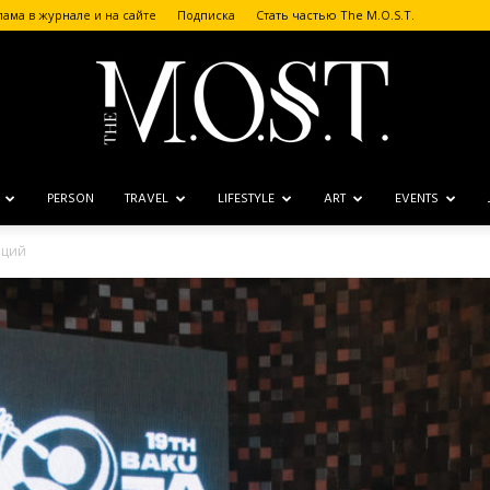
лама в журнале и на сайте
Подписка
Стать частью The M.O.S.T.
PERSON
TRAVEL
LIFESTYLE
ART
EVENTS
The
аций
M.O.S.T.