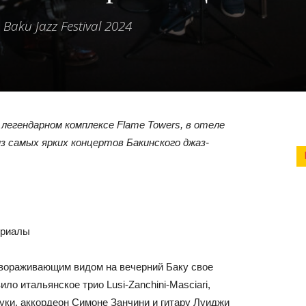
aku Jazz Festival 2024
 легендарном комплексе Flame Towers, в отеле
из самых ярких концертов Бакинского джаз-
ериалы
завораживающим видом на вечерний Баку свое
ло итальянское трио Lusi-Zanchini-Masciari,
ки, аккордеон Симоне Занчини и гитару Луиджи