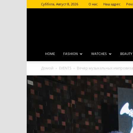
Суббота, Август 8, 2026
О нас
Наш адрес
Рек
HOME
FASHION
WATCHES
BEAUTY
Домой
EVENTS
Вечер музыкальных импровиз