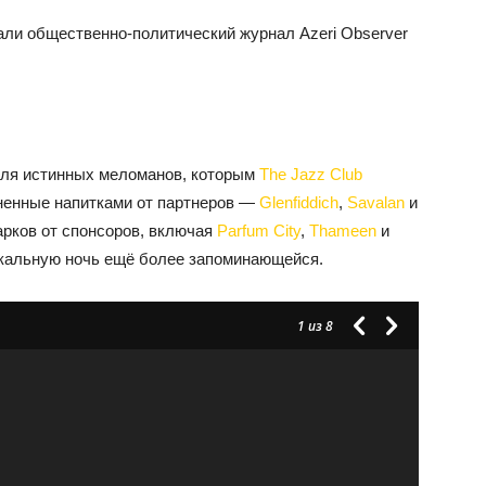
али общественно-политический журнал Azeri Observer
для истинных меломанов, которым
The Jazz Club
ненные напитками от партнеров —
Glenfiddich
,
Savalan
и
рков от спонсоров, включая
Parfum City
,
Thameen
и
ыкальную ночь ещё более запоминающейся.
1
из 8