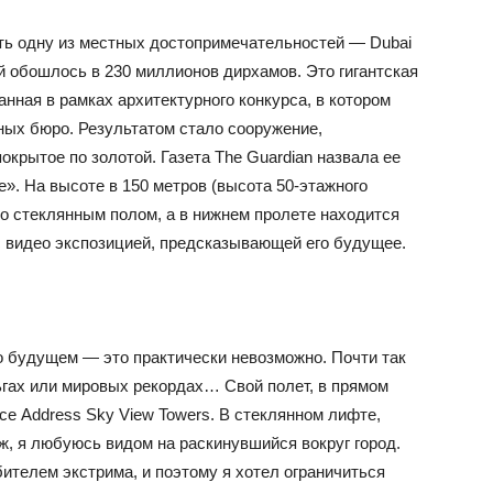
ть одну из местных достопримечательностей — Dubai
й обошлось в 230 миллионов дирхамов. Это гигантская
анная в рамках архитектурного конкурса, в котором
ных бюро. Результатом стало сооружение,
окрытое по золотой. Газета The Guardian назвала ее
». На высоте в 150 метров (высота 50-этажного
о стеклянным полом, а в нижнем пролете находится
с видео экспозицией, предсказывающей его будущее.
 о будущем — это практически невозможно. Почти так
ньгах или мировых рекордах… Свой полет, в прямом
се Address Sky View Towers. В стеклянном лифте,
аж, я любуюсь видом на раскинувшийся вокруг город.
ителем экстрима, и поэтому я хотел ограничиться