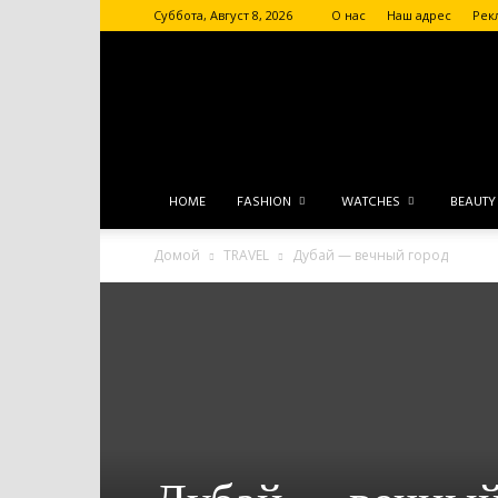
Суббота, Август 8, 2026
О нас
Наш адрес
Рек
HOME
FASHION
WATCHES
BEAUTY
Домой
TRAVEL
Дубай — вечный город