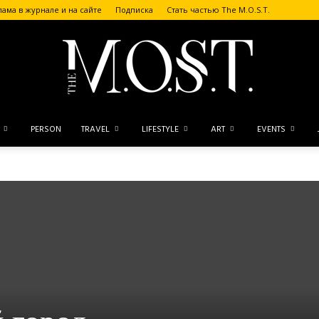
лама в журнале и на сайте
Подписка
Стать частью The M.O.S.T.
PERSON
TRAVEL
LIFESTYLE
ART
EVENTS
The
M.O.S.T.