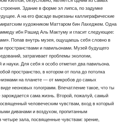
ом Киллой, безусловно, является одним из самых
 строения. Здание в форме эл липса, по задумке
будущее. А на его фасаде вырезаны каллиграфические
эмиратским художником Маттаром бин Лахеджем. Одна
аммеду ибн Рашид Аль Мактуму и гласит следующее:
ами». Попав внутрь музея, ощущаешь себя словно в
и пространствами и павильонами. Музей будущего
едований, затрагивает проблемы экологии,
 и науки. Для себя я особо отметил два павильона.
обой пространство, в котором от пола до потолка
низмами на планете — от микробов до самых
виде неоновых голограмм. Впечатление такое, что ты
 зарождается сама жизнь. Второй, пожалуй, самый
 посвященный человеческим чувствам, вход в который
глыми диванами и воздухом, пропитанным
з четыре зала, посвященные чувствам: зрение,