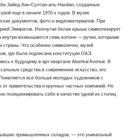
Даби Зайед-бин-Султан-аль-Нахйан, созданные
рой еще в начале 1970-х годов. В музее
ских документов, фото и видеоматериалов. При
рией Эмиратов. Изогнутая белая крыша символизирует
ка внутри возвышаются семь колонн — ручки, которыми
 страны. Что особенно символично, музей
ов, где была подписана конституция ОАЭ.
сь к будущему в арт-квартале Alserkal Avenue. В
альные средства в современное искусство, его
 Появляется все больше молодых художников с
ы от правительства и крупных частных компаний. Но
вно позиционировать себя в качестве одной из столиц
х бывших промышленных складов, — это уникальный