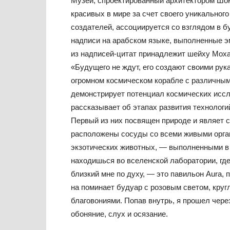
Музей, спроектированный архитектором Шон
красивых в мире за счет своего уникального
создателей, ассоциируется со взглядом в 
надписи на арабском языке, выполненные 
из надписей-цитат принадлежит шейху Мох
«Будущего не ждут, его создают своими рук
огромном космическом корабле с различным
демонстрирует потенциал космических иссл
рассказывает об этапах развития технологий
Первый из них посвящен природе и являет с
расположены сосуды со всеми живыми орга
экзотических животных, — выполненными в 
находишься во вселенской лаборатории, где
близкий мне по духу, — это павильон Aura,
на поминает будуар с розовым светом, кру
благовониями. Попав внутрь, я прошел чере
обоняние, слух и осязание.