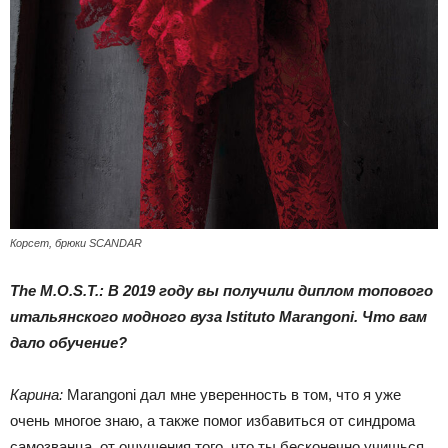
Корсет, брюки SCANDAR
The M.O.S.T.: В 2019 году вы получили диплом топового
итальянского модного вуза Istituto Marangoni. Что вам
дало обучение?
Карина:
Marangoni дал мне уверенность в том, что я уже
очень многое знаю, а также помог избавиться от синдрома
самозванца, от ощущения того, что ты бесконечно учишься,