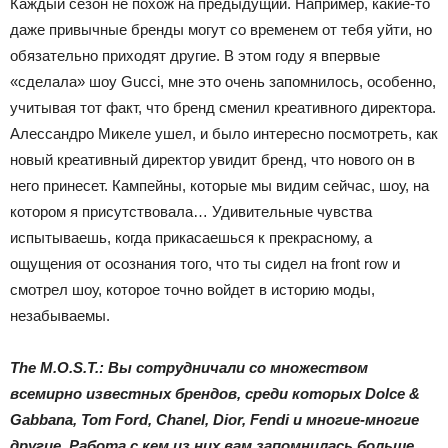
Каждый сезон не похож на предыдущий. Например, какие-то
даже привычные бренды могут со временем от тебя уйти, но
обязательно приходят другие. В этом году я впервые
«сделала» шоу Gucci, мне это очень запомнилось, особенно,
учитывая тот факт, что бренд сменил креативного директора.
Алессандро Микеле ушел, и было интересно посмотреть, как
новый креативный директор увидит бренд, что нового он в
него принесет. Кампейны, которые мы видим сейчас, шоу, на
котором я присутствовала… Удивительные чувства
испытываешь, когда прикасаешься к прекрасному, а
ощущения от осознания того, что ты сидел на front row и
смотрел шоу, которое точно войдет в историю моды,
незабываемы.
The M.O.S.T.: Вы сотрудничали со множеством
всемирно известных брендов, среди которых Dolce &
Gabbana, Tom Ford, Chanel, Dior, Fendi и многие-многие
другие. Работа с кем из них вам запомнилась больше