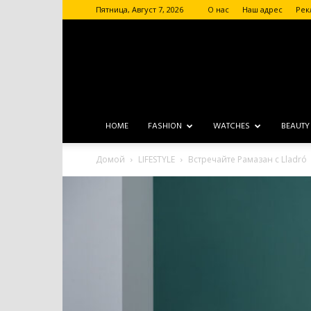
Пятница, Август 7, 2026
О нас
Наш адрес
Рек
HOME
FASHION
WATCHES
BEAUTY
Домой
LIFESTYLE
Встречайте Рамазан с Lladró