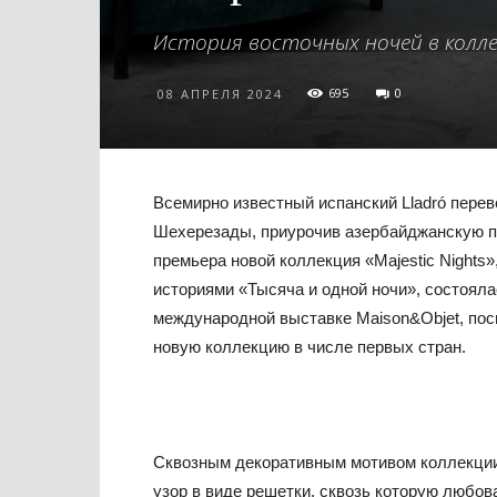
История восточных ночей в коллекц
695
0
08 АПРЕЛЯ 2024
Всемирно известный испанский Lladró пере
Шехерезады, приурочив азербайджанскую п
премьера новой коллекция «Majestic Night
историями «Тысяча и одной ночи», состояла
международной выставке Maison&Objet, пос
новую коллекцию в числе первых стран.
Сквозным декоративным мотивом коллекции 
узор в виде решетки, сквозь которую любо