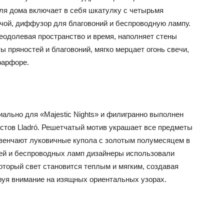
ля дома включает в себя шкатулку с четырьмя
ечой, диффузор для благовоний и беспроводную лампу.
еодолевая пространство и время, наполняет стены
ы пряностей и благовоний, мягко мерцает огонь свечи,
фарфоре.
ально для «Majestic Nights» и филигранно выполнен
тов Lladró. Решетчатый мотив украшает все предметы
 венчают луковичные купола с золотым полумесяцем в
чей и беспроводных ламп дизайнеры использовали
оторый свет становится теплым и мягким, создавая
уя внимание на изящных ориентальных узорах.