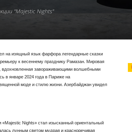
ии "Majestic Nights"
вел на изящный язык фарфора легендарные сказки
ремьеру к весеннему празднику Рамазан. Мировая
s», вдохновленная завораживающими волшебными
сь в январе 2024 года в Париже на
вященной моде и стилю жизни. Азербайджан увидел
«Majestic Nights» стал изысканный ориентальный
валась лунным светом мудрая и красноречивая