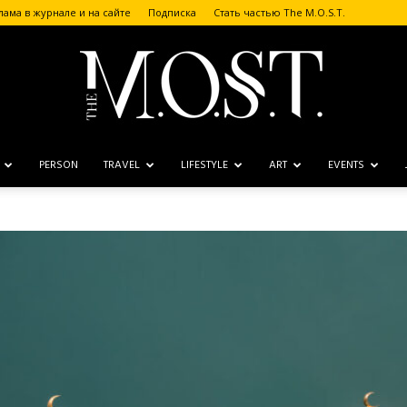
лама в журнале и на сайте
Подписка
Стать частью The M.O.S.T.
PERSON
TRAVEL
LIFESTYLE
ART
EVENTS
The
M.O.S.T.