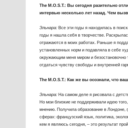
The
M
.
O
.
S
.
T
.:
Вы сегодня разительно отл
интервью несколько лет назад. Чем выз
Эльнара:
Все эти годы я находилась в поиск
годы я нашла себя в творчестве. Раскрылас
отражаются в моих работах. Раньше я подд
установленных норм и подавляла в себе ху
окружающим меня миром и безостановочно т
отдаться чувству свободы и внутренней гар
The
M
.
O
.
S
.
T
.: Как же вы осознали, что в
Эльнара:
На самом деле я рисовала с детст
Но мои близкие не поддерживали идею того,
мнению. Получила образование в Лондоне, г
сферах: французский язык, политика, эколо
кем я являюсь сегодня, – это результат про