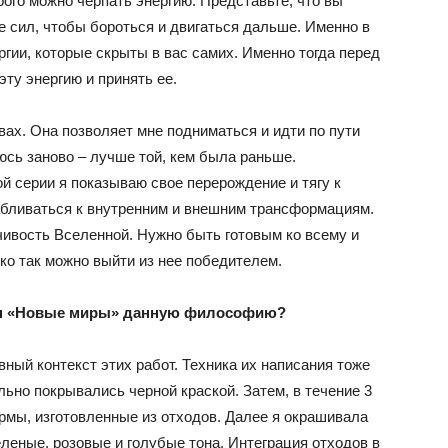
рого можно черпать энергию. Представьте, что вы
е сил, чтобы бороться и двигаться дальше. Именно в
гии, которые скрыты в вас самих. Именно тогда перед
ту энергию и принять ее.
ах. Она позволяет мне подниматься и идти по пути
юсь заново – лучше той, кем была раньше.
ой серии я показываю свое перерождение и тягу к
бливаться к внутренним и внешним трансформациям.
чивость Вселенной. Нужно быть готовым ко всему и
ько так можно выйти из нее победителем.
тин «Новые миры» данную философию?
ный контекст этих работ. Техника их написания тоже
ьно покрывались черной краской. Затем, в течение 3
рмы, изготовленные из отходов. Далее я окрашивала
еленые, розовые и голубые тона. Интеграция отходов в