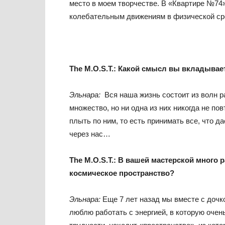
место в моем творчестве. В «Квартире №74
колебательным движениям в физической ср
The
M
.
O
.
S
.
T
.: Какой смысл вы вкладывае
Эльнара:
Вся наша жизнь состоит из волн 
множество, но ни одна из них никогда не по
плыть по ним, то есть принимать все, что д
через нас…
The
M
.
O
.
S
.
T
.:
В вашей мастерской много р
космическое пространство?
Эльнара:
Еще 7 лет назад мы вместе с дочко
люблю работать с энергией, в которую очен