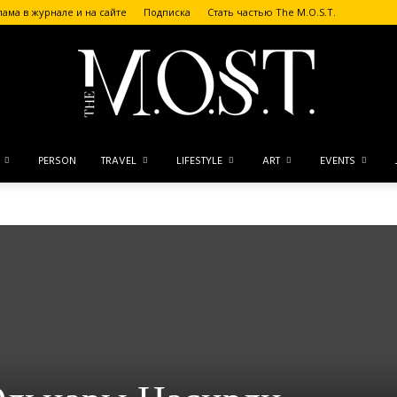
лама в журнале и на сайте
Подписка
Стать частью The M.O.S.T.
PERSON
TRAVEL
LIFESTYLE
ART
EVENTS
The
и
M.O.S.T.