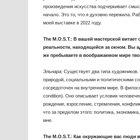
произведения искусства подчеркивает смысл
начало. Это то, что я духовно пережила. 
моей выставке в 2022 году.
The
M
.
O
.
S
.
T
.:
В вашей мастерской витает 
реальности, находящейся за окном. Вы 
же пребываете в воображаемом мире тво
Эльнара:
Существует два типа художников. 
природой, социальными и политическими со
сосредоточен на внутреннем мире. В филос
condition). Оно описывает условия человече
рождение, взросление, стремления, конфлик
что за пределом этого: политика, экономика
мне.
The
M
.
O
.
S
.
T
.:
Как окружающие вас люди в