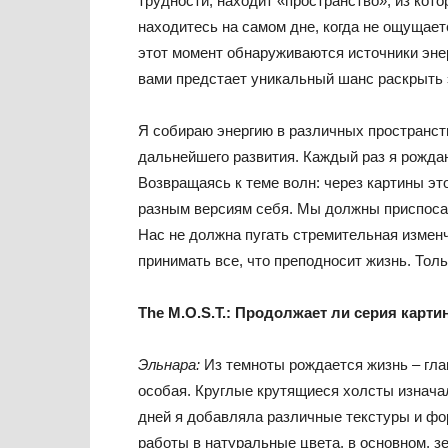
трудности, находит «пространство», из кото
находитесь на самом дне, когда не ощущает
этот момент обнаруживаются источники энер
вами предстает уникальный шанс раскрыть э
Я собираю энергию в различных пространств
дальнейшего развития. Каждый раз я рожда
Возвращаясь к теме волн: через картины эт
разным версиям себя. Мы должны приспоса
Нас не должна пугать стремительная измен
принимать все, что преподносит жизнь. Тол
The
M
.
O
.
S
.
T
.: Продолжает ли серия кар
Эльнара:
Из темноты рождается жизнь – глав
особая. Круглые крутящиеся холсты изначал
дней я добавляла различные текстуры и фо
работы в натуральные цвета, в основном, з