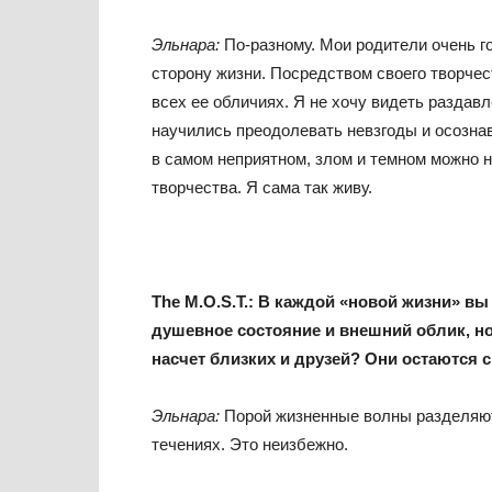
Эльнара:
По-разному. Мои родители очень го
сторону жизни. Посредством своего творчес
всех ее обличиях. Я не хочу видеть раздавл
научились преодолевать невзгоды и осознав
в самом неприятном, злом и темном можно на
творчества. Я сама так живу.
The
M
.
O
.
S
.
T
.:
В каждой «новой жизни» вы 
душевное состояние и внешний облик, но
насчет близких и друзей? Они остаются с
Эльнара:
Порой жизненные волны разделяют 
течениях. Это неизбежно.