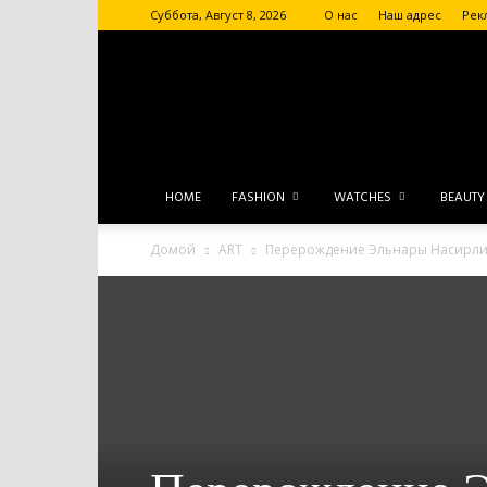
Суббота, Август 8, 2026
О нас
Наш адрес
Рек
HOME
FASHION
WATCHES
BEAUTY
Домой
ART
Перерождение Эльнары Насирл