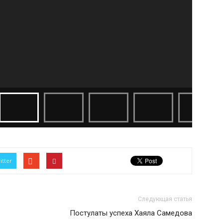
itter
Следующая статья
Постулаты успеха Хаяла Самедова