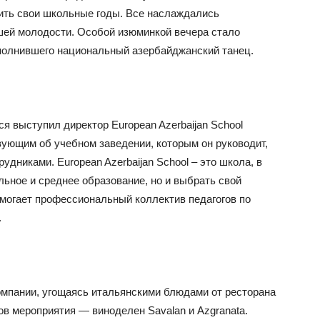
нить свои школьные годы. Все наслаждались
шей молодости. Особой изюминкой вечера стало
полнившего национальный азербайджанский танец.
 выступил директор European Azerbaijan School
вующим об учебном заведении, которым он руководит,
рудниками. European Azerbaijan School – это школа, в
льное и среднее образование, но и выбрать свой
могает профессиональный коллектив педагогов по
.
компании, угощаясь итальянскими блюдами от ресторана
ров мероприятия — виноделен Savalan и Azgranata.