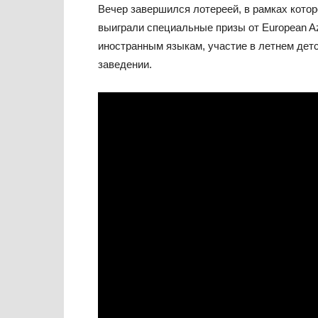
Вечер завершился лотереей, в рамках кото
выиграли специальные призы от European Az
иностранным языкам, участие в летнем детс
заведении.