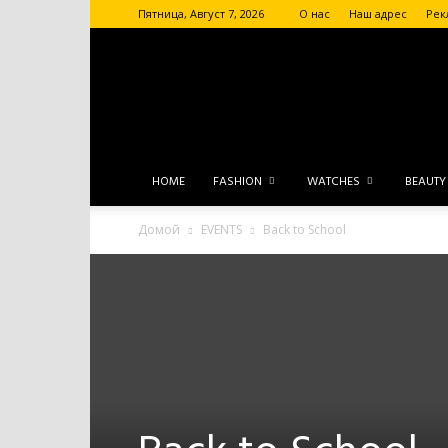
Пятница, Август 7, 2026
О нас
Наш адрес
Рек
HOME
FASHION
WATCHES
BEAUTY
Домой
EVENTS
Back to School