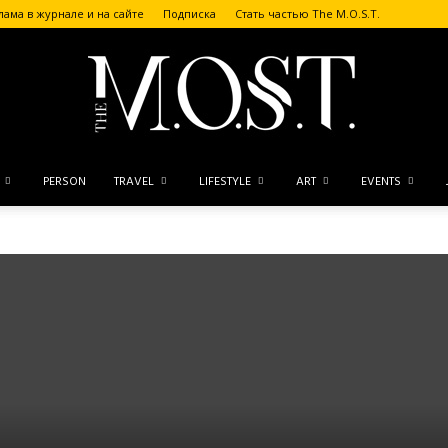
лама в журнале и на сайте
Подписка
Стать частью The M.O.S.T.
PERSON
TRAVEL
LIFESTYLE
ART
EVENTS
The
M.O.S.T.