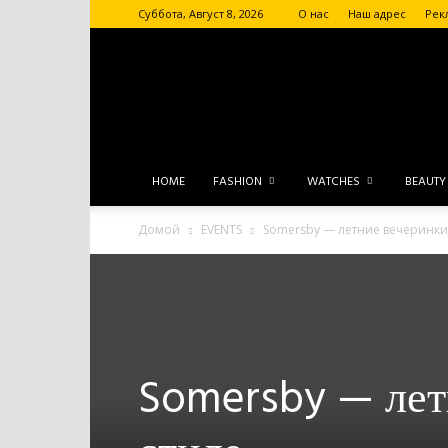
Суббота, Август 8, 2026
О нас
Наш адрес
Рек
HOME
FASHION
WATCHES
BEAUTY
Домой
EVENTS
Somersby — летние вечеринки 
Somersby — лет