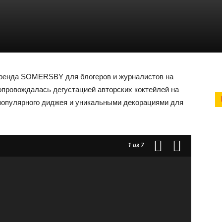
 бренда SOMERSBY для блогеров и журналистов на
сопровождалась дегустацией авторских коктейлей на
популярного диджея и уникальными декорациями для
1
из 7