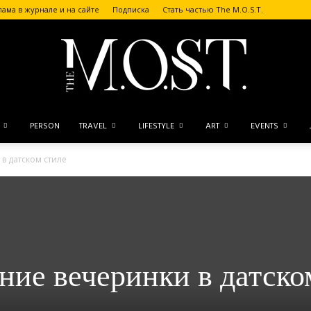
лама в журнале и на сайте
Подписка
Стать частью The M.O.S.T.
PERSON
TRAVEL
LIFESTYLE
ART
EVENTS
The
в датском стиле
M.O.S.T.
ние вечеринки в датско