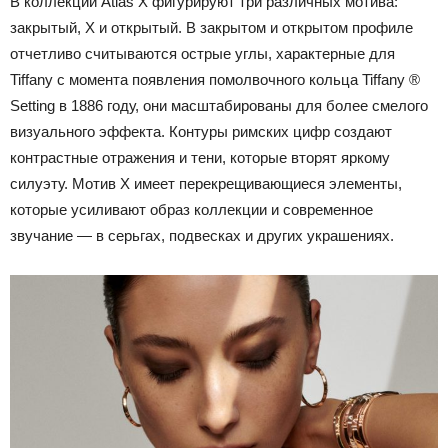
В коллекции Atlas X фигурируют три различных мотива:
закрытый, X и открытый. В закрытом и открытом профиле
отчетливо считываются острые углы, характерные для
Tiffany с момента появления помолвочного кольца Tiffany ®
Setting в 1886 году, они масштабированы для более смелого
визуального эффекта. Контуры римских цифр создают
контрастные отражения и тени, которые вторят яркому
силуэту. Мотив X имеет перекрещивающиеся элементы,
которые усиливают образ коллекции и современное
звучание — в серьгах, подвесках и других украшениях.