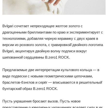
Bvlgari сочетает непреходящее желтое золото с
драгоценными бриллиантами по краю и экспериментирует с
технологиями, добавляя черную керамику с двух краев в
версии из розового золота, с гравировкой̆ двойного логотипа
Bvlgari, акцентируя двойную волну подписи вокруг
шипованной̆ сердцевины B.zero1 ROCK.
Предлагаемые две интерпретации культового кольца — в
виде подвески с новыми геометрическими цепочками,
браслетов-бэнглов и серёг — вписываются в решительный̆
бунтарский̆ образ B.zero1 ROCK.
Пусть украшения бросают вызов. Пусть новое
представление о ювелирных украшениях вселяет силу в их