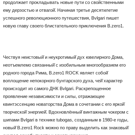
продолжает прокладывать новые пути со свойственными
ему дерзостью и отвагой̆. Начиная третье десятилетие
успешного революционного путешествия, Bvlgari пишет
новую главу своего блистательного приключения B.zero1.
Чествуя неистовый̆ и неукротимый̆ дух ювелирного Дома,
неотъемлемо связанный̆ с изобильным многообразием его
родного города Рима, B.zero1 ROCK являет собой̆
воплощение непокорного бунтарского духа, чей̆ характер
происходит из самого ДНК Bvlgari. Раскрепощенное
проявление независимости и силы, отражающее
квинтэссенцию новаторства Дома в сочетании с его яркой̆
творческой̆ энергией̆. Вдохновлённый̆ винтажным чокером с
шипами Bvlgari в технике tubogas, созданным в 1980-е годы,
новый̆ B.zero1 Rock можно по праву выделить как знаковый̆