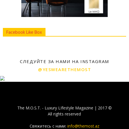
Facebook Like Box
СЛЕДУЙТЕ ЗА НАМИ НА INSTAGRAM
@YESWEARETHEMOST
The M.O.S.T. - Luxury LIfestyle Magazine | 2017 ©
All rights reserved
Свяжитесь с нами:
info@themost.az