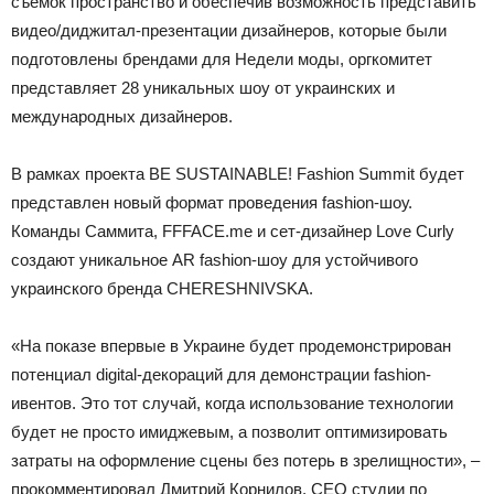
съемок пространство и обеспечив возможность представить
видео/диджитал-презентации дизайнеров, которые были
подготовлены брендами для Недели моды, оргкомитет
представляет 28 уникальных шоу от украинских и
международных дизайнеров.
В рамках проекта BE SUSTAINABLE! Fashion Summit будет
представлен новый формат проведения fashion-шоу.
Команды Саммита, FFFACE.me и сет-дизайнер Love Curly
создают уникальное AR fashion-шоу для устойчивого
украинского бренда СHERESHNIVSKA.
«На показе впервые в Украине будет продемонстрирован
потенциал digital-декораций для демонстрации fashion-
ивентов. Это тот случай, когда использование технологии
будет не просто имиджевым, а позволит оптимизировать
затраты на оформление сцены без потерь в зрелищности», –
прокомментировал Дмитрий Корнилов, CEO студии по