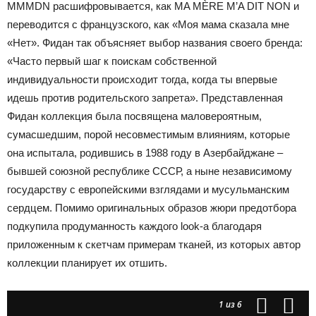
MMMDN расшифровывается, как MA MÈRE M’A DIT NON и
переводится с французского, как «Моя мама сказала мне
«Нет». Фидан так объясняет выбор названия своего бренда:
«Часто первый шаг к поискам собственной
индивидуальности происходит тогда, когда ты впервые
идешь против родительского запрета». Представленная
Фидан коллекция была посвящена маловероятным,
сумасшедшим, порой несовместимым влияниям, которые
она испытала, родившись в 1988 году в Азербайджане –
бывшей союзной республике СССР, а ныне независимому
государству с европейскими взглядами и мусульманским
сердцем. Помимо оригинальных образов жюри предотбора
подкупила продуманность каждого look-а благодаря
приложенным к скетчам примерам тканей, из которых автор
коллекции планирует их отшить.
1
из 6