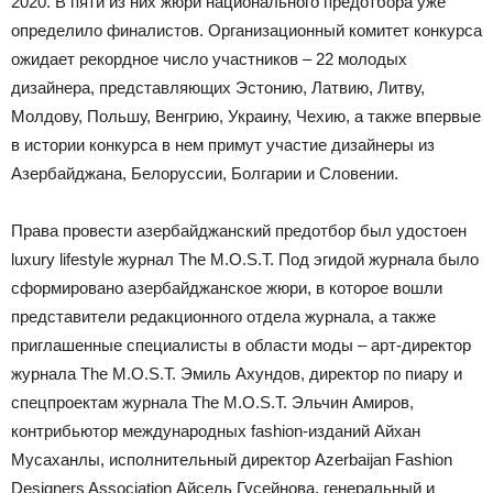
2020. В пяти из них жюри национального предотбора уже
определило финалистов. Организационный комитет конкурса
ожидает рекордное число участников – 22 молодых
дизайнера, представляющих Эстонию, Латвию, Литву,
Молдову, Польшу, Венгрию, Украину, Чехию, а также впервые
в истории конкурса в нем примут участие дизайнеры из
Азербайджана, Белоруссии, Болгарии и Словении.
Права провести азербайджанский предотбор был удостоен
luxury lifestyle журнал The M.O.S.T. Под эгидой журнала было
сформировано азербайджанское жюри, в которое вошли
представители редакционного отдела журнала, а также
приглашенные специалисты в области моды – арт-директор
журнала The M.O.S.T. Эмиль Ахундов, директор по пиару и
спецпроектам журнала The M.O.S.T. Эльчин Амиров,
контрибьютор международных fashion-изданий Айхан
Мусаханлы, исполнительный директор Azerbaijan Fashion
Designers Association Айсель Гусейнова, генеральный и