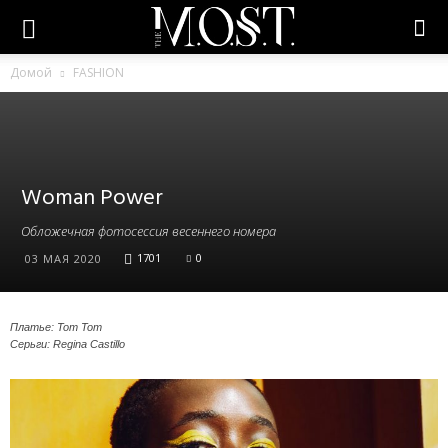
Домой
FASHION
Woman Power
Обложечная фотосессия весеннего номера
1701
0
03 МАЯ 2020
Платье: Tom Tom
Серьги: Regina Castillo