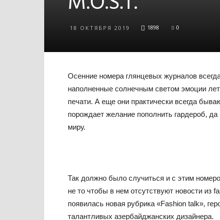
M.O.S.T.
1898
0
18 ОКТЯБРЯ 2019
Осенние номера глянцевых журналов всегда 
наполненные солнечным светом эмоции летне
печати. А еще они практически всегда быва
порождает желание пополнить гардероб, да 
миру.
Так должно было случиться и с этим номером
не то чтобы в нем отсутствуют новости из f
появилась новая рубрика «Fashion talk», ге
талантливых азербайджанских дизайнера.