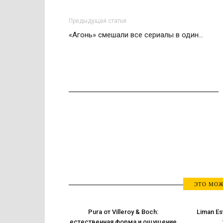
Предыдущая статья
«Агонь» смешали все сериалы в один…
ЭТО МОЖ
Pura от Villeroy & Boch:
Liman Es
естественная форма и ощущение