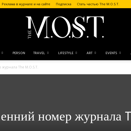
Реклама в журнале и на сайте
Подписка
Стать частью The M.O.S.T.
PERSON
TRAVEL
LIFESTYLE
ART
EVENTS
The
 журнала The M.O.S.T.
M.O.S.T.
сенний номер журнала 