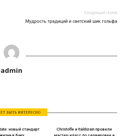
Следующая статья
Мудрость традиций и светский шик гольфа
admin
ЕТ БЫТЬ ИНТЕРЕСНО
tate: новый стандарт
Christofle и Italdizain провели
жизни в Баку
мастер-класс по сервировке и