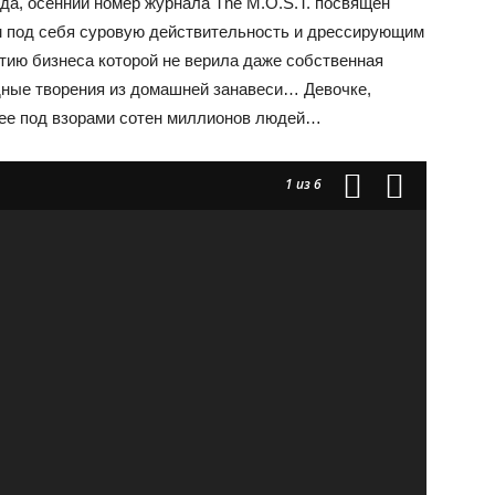
да, осенний номер журнала The M.O.S.T. посвящен
 под себя суровую действительность и дрессирующим
тию бизнеса которой не верила даже собственная
ные творения из домашней занавеси… Девочке,
 ее под взорами сотен миллионов людей…
1
из 6