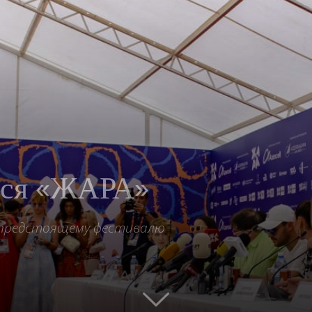
тся «ЖАРА»
 предстоящему фестивалю