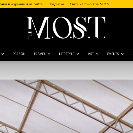
лама в журнале и на сайте
Подписка
Стать частью The M.O.S.T.
PERSON
TRAVEL
LIFESTYLE
ART
EVENTS
The
M.O.S.T.