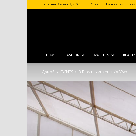
Пятница, Август 7, 2026
О нас
Наш адрес
Рек
HOME
FASHION
WATCHES
BEAUTY
Домой
EVENTS
В Баку начинается «ЖАРА»