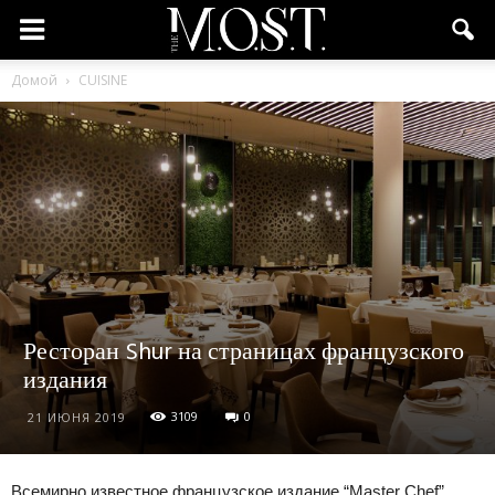
Домой
CUISINE
Ресторан Shur на страницах французского
издания
3109
0
21 ИЮНЯ 2019
Всемирно известное французское издание “Master Chef”,