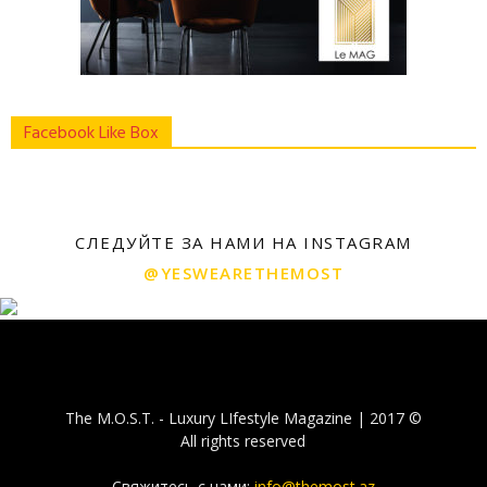
Facebook Like Box
СЛЕДУЙТЕ ЗА НАМИ НА INSTAGRAM
@YESWEARETHEMOST
The M.O.S.T. - Luxury LIfestyle Magazine | 2017 ©
All rights reserved
Свяжитесь с нами:
info@themost.az