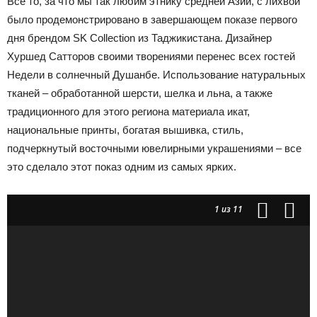
Все то, за что мы так любим этнику средней Азии, с лихвой
было продемонстрировано в завершающем показе первого
дня брендом SK Collection из Таджикистана. Дизайнер
Хуршед Сатторов своими творениями перенес всех гостей
Недели в солнечный Душанбе. Использование натуральных
тканей – обработанной шерсти, шелка и льна, а также
традиционного для этого региона материала икат,
национальные принты, богатая вышивка, стиль,
подчеркнутый восточными ювелирными украшениями – все
это сделало этот показ одним из самых ярких.
1
из 11