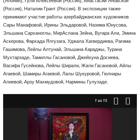
(Япония), Гули Алексеевой (Россия), Анастасии Яновской
(Россия), Наталии Грант (Россия). В экспозиции также
принимают участие работы азербайджанских художников
Сары Манафовой, Ирины Эльдаровой, Назима Юнусова,
Эльшана Сарханоглы, МирАслана Зейна, Вугара Али, Эмина
Аскерова, Фархада Ялгузага, Уджала Хагвердиева, Рагима
Гашимова, Лейлы Алтунай, Эльшана Караджы, Турана
Мухтарзаде, Тамиллы Гасановой, Джейхуна Досиева,
Васифа Гусейнова, Лейлы Ширали, Жали Гасановой, Айлы
Агаевой, Шамиры Агаевой, Лалы Шукуровой, Гюлнары
Алиевой, Арзу Махмудовой, Нармины Гулузаде.
1
из 15