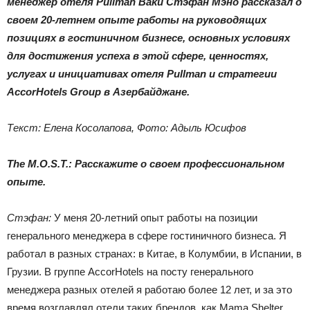
менеджер отеля
Pullman
Baku Стэфан Мэно рассказал о
своем 20-летнем опыте работы на руководящих
позициях в гостиничном бизнесе, основных условиях
для достижения успеха в этой сфере, ценностях,
услугах и инициативах отеля
Pullman и стратегии
AccorHotels
Group в Азербайджане.
Текст: Елена Косолапова, Фото: Адыль Юсифов
The M.O.S.T.: Расскажите о своем профессиональном
опыте.
Стэфан:
У меня 20-летний опыт работы на позиции
генерального менеджера в сфере гостиничного бизнеса. Я
работал в разных странах: в Китае, в Колумбии, в Испании, в
Грузии. В группе AccorHotels на посту генерального
менеджера разных отелей я работаю более 12 лет, и за это
время возглавлял отели таких брендов, как Mama Shelter,