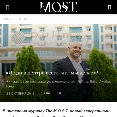
Домой
PEOPLE
«Люди в центре всего, что мы делаем!»
Интервью с генеральным менеджером отеля Pullman Baku, Стэфан
Мэно
2162
0
25 ОКТЯБРЯ 2018
В интервью журналу
The
M.
O.
S.
T. новый генеральный