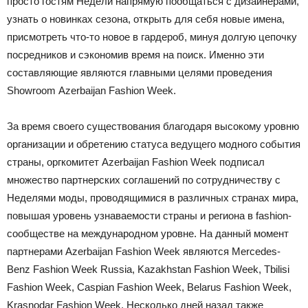
просто гостям Недели напрямую пообщаться с дизайнерами,
узнать о новинках сезона, открыть для себя новые имена,
присмотреть что-то новое в гардероб, минуя долгую цепочку
посредников и сэкономив время на поиск. Именно эти
составляющие являются главными целями проведения
Showroom Аzerbaijan Fashion Week.
За время своего существования благодаря высокому уровню
организации и обретению статуса ведущего модного события
страны, оргкомитет Аzerbaijan Fashion Week подписал
множество партнерских соглашений по сотрудничеству с
Неделями моды, проводящимися в различных странах мира,
повышая уровень узнаваемости страны и региона в fashion-
сообществе на международном уровне. На данный момент
партнерами Аzerbaijan Fashion Week являются Mercedes-
Benz Fashion Week Russia, Kazakhstan Fashion Week, Tbilisi
Fashion Week, Caspian Fashion Week, Belarus Fashion Week,
Krasnodar Fashion Week. Несколько дней назад также